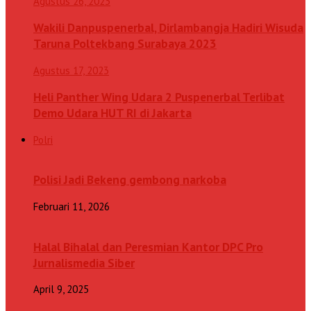
Agustus 26, 2023
Wakili Danpuspenerbal, Dirlambangja Hadiri Wisuda
Taruna Poltekbang Surabaya 2023
Agustus 17, 2023
Heli Panther Wing Udara 2 Puspenerbal Terlibat
Demo Udara HUT RI di Jakarta
Polri
Polisi Jadi Bekeng gembong narkoba
Februari 11, 2026
Halal Bihalal dan Peresmian Kantor DPC Pro
Jurnalismedia Siber
April 9, 2025