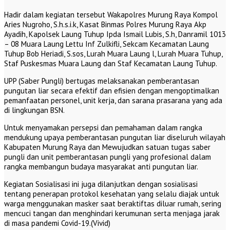
Hadir dalam kegiatan tersebut Wakapolres Murung Raya Kompol
Aries Nugroho, S.h.s.i.k, Kasat Binmas Polres Murung Raya Akp
Ayadih, Kapolsek Laung Tuhup Ipda Ismail Lubis, S.h, Danramil 1013
– 08 Muara Laung Lettu Inf Zulkifli, Sekcam Kecamatan Laung
Tuhup Bob Heriadi, S.sos, Lurah Muara Laung l, Lurah Muara Tuhup,
Staf Puskesmas Muara Laung dan Staf Kecamatan Laung Tuhup.
UPP (Saber Pungli) bertugas melaksanakan pemberantasan
pungutan liar secara efektif dan efisien dengan mengoptimalkan
pemanfaatan personel, unit kerja, dan sarana prasarana yang ada
di lingkungan BSN.
Untuk menyamakan persepsi dan pemahaman dalam rangka
mendukung upaya pemberantasan pungutan liar diseluruh wilayah
Kabupaten Murung Raya dan Mewujudkan satuan tugas saber
pungli dan unit pemberantasan pungli yang profesional dalam
rangka membangun budaya masyarakat anti pungutan liar.
Kegiatan Sosialisasi ini juga dilanjutkan dengan sosialisasi
tentang penerapan protokol kesehatan yang selalu diajak untuk
warga menggunakan masker saat beraktiftas diluar rumah, sering
mencuci tangan dan menghindari kerumunan serta menjaga jarak
di masa pandemi Covid-19.(Vivid)