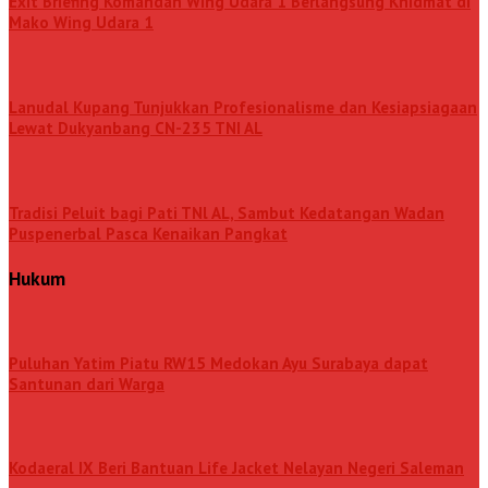
Exit Briefing Komandan Wing Udara 1 Berlangsung Khidmat di
Mako Wing Udara 1
Lanudal Kupang Tunjukkan Profesionalisme dan Kesiapsiagaan
Lewat Dukyanbang CN-235 TNI AL
Tradisi Peluit bagi Pati TNl AL, Sambut Kedatangan Wadan
Puspenerbal Pasca Kenaikan Pangkat
Hukum
Puluhan Yatim Piatu RW15 Medokan Ayu Surabaya dapat
Santunan dari Warga
Kodaeral IX Beri Bantuan Life Jacket Nelayan Negeri Saleman