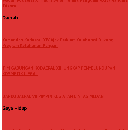
Wadan Kodaeral XI Hadiri Serah Terima Pangdam XXIV/Mandala
Trikora
Daerah
Komandan Kodaeral XIV Ajak Perkuat Kolaborasi Dukung
Program Ketahanan Pangan
TIM GABUNGAN KODAERAL XIII UNGKAP PENYELUNDUPAN
KOSMETIK ILEGAL
DANKODAERAL VII PIMPIN KEGIATAN LINTAS MEDAN
Gaya Hidup