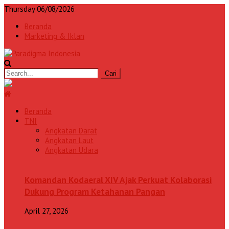
Thursday 06/08/2026
Beranda
Marketing & Iklan
Beranda
TNI
Angkatan Darat
Angkatan Laut
Angkatan Udara
Komandan Kodaeral XIV Ajak Perkuat Kolaborasi
Dukung Program Ketahanan Pangan
April 27, 2026