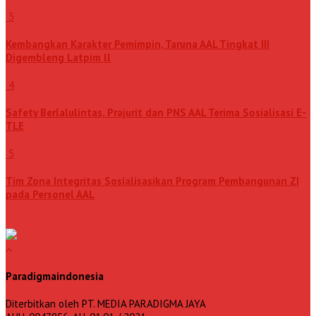
3
Kembangkan Karakter Pemimpin, Taruna AAL Tingkat III
Digembleng Latpim ll
4
Safety Berlalulintas, Prajurit dan PNS AAL Terima Sosialisasi E-
TLE
5
Tim Zona Integritas Sosialisasikan Program Pembangunan ZI
pada Personel AAL
Paradigmaindonesia
Diterbitkan oleh PT. MEDIA PARADIGMA JAYA