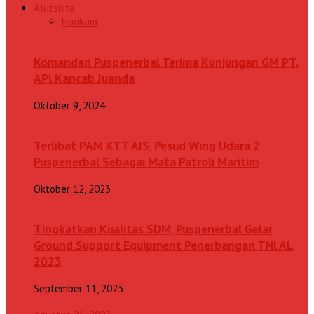
Alutsista
Hankam
Komandan Puspenerbal Terima Kunjungan GM PT.
APl Kancab Juanda
Oktober 9, 2024
Terlibat PAM KTT AIS, Pesud Wing Udara 2
Puspenerbal Sebagai Mata Patroli Maritim
Oktober 12, 2023
Tingkatkan Kualitas SDM, Puspenerbal Gelar
Ground Support Equipment Penerbangan TNl AL
2023
September 11, 2023