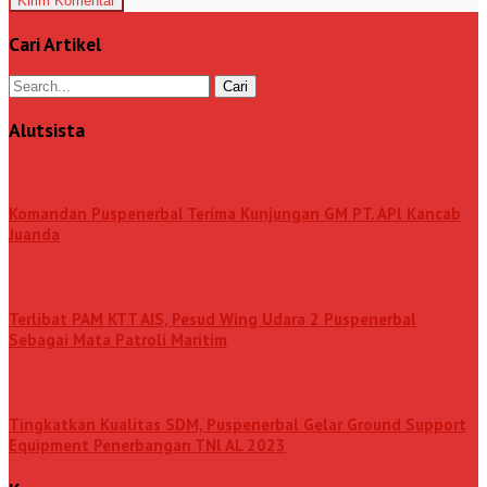
Cari Artikel
Alutsista
Komandan Puspenerbal Terima Kunjungan GM PT. APl Kancab
Juanda
Terlibat PAM KTT AIS, Pesud Wing Udara 2 Puspenerbal
Sebagai Mata Patroli Maritim
Tingkatkan Kualitas SDM, Puspenerbal Gelar Ground Support
Equipment Penerbangan TNl AL 2023