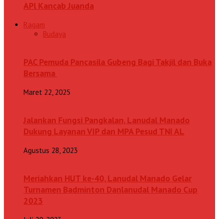
APl Kancab Juanda
Ragam
Budaya
PAC Pemuda Pancasila Gubeng Bagi Takjil dan Buka
Bersama
Maret 22, 2025
Jalankan Fungsi Pangkalan, Lanudal Manado
Dukung Layanan VIP dan MPA Pesud TNI AL
Agustus 28, 2023
Meriahkan HUT ke-40, Lanudal Manado Gelar
Turnamen Badminton Danlanudal Manado Cup
2023