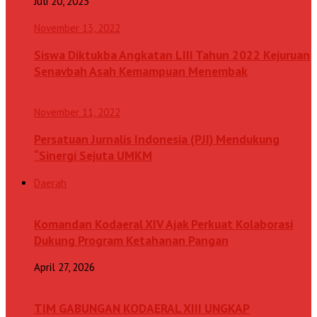
Juli 20, 2023
November 13, 2022
Siswa Diktukba Angkatan LIII Tahun 2022 Kejuruan
Senavbah Asah Kemampuan Menembak
November 11, 2022
Persatuan Jurnalis Indonesia (PJI) Mendukung
“Sinergi Sejuta UMKM
Daerah
Komandan Kodaeral XIV Ajak Perkuat Kolaborasi
Dukung Program Ketahanan Pangan
April 27, 2026
TIM GABUNGAN KODAERAL XIII UNGKAP