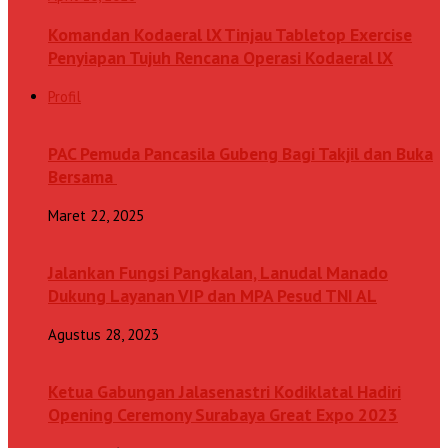
Komandan Kodaeral lX Tinjau Tabletop Exercise
Penyiapan Tujuh Rencana Operasi Kodaeral lX
Profil
PAC Pemuda Pancasila Gubeng Bagi Takjil dan Buka
Bersama
Maret 22, 2025
Jalankan Fungsi Pangkalan, Lanudal Manado
Dukung Layanan VIP dan MPA Pesud TNI AL
Agustus 28, 2023
Ketua Gabungan Jalasenastri Kodiklatal Hadiri
Opening Ceremony Surabaya Great Expo 2023