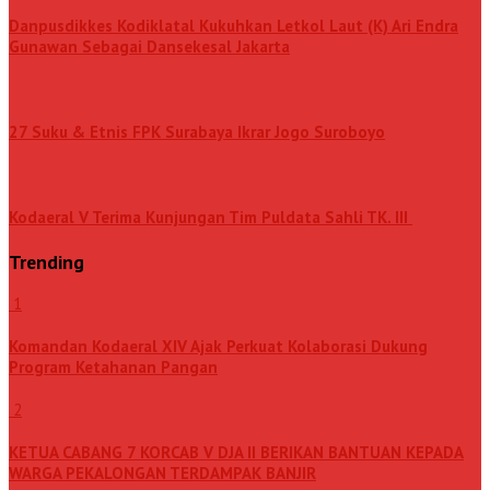
Danpusdikkes Kodiklatal Kukuhkan Letkol Laut (K) Ari Endra
Gunawan Sebagai Dansekesal Jakarta
27 Suku & Etnis FPK Surabaya Ikrar Jogo Suroboyo
Kodaeral V Terima Kunjungan Tim Puldata Sahli TK. III
Trending
1
Komandan Kodaeral XIV Ajak Perkuat Kolaborasi Dukung
Program Ketahanan Pangan
2
KETUA CABANG 7 KORCAB V DJA II BERIKAN BANTUAN KEPADA
WARGA PEKALONGAN TERDAMPAK BANJIR