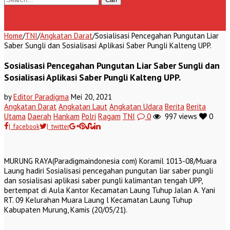
Home
/
TNI
/
Angkatan Darat
/
Sosialisasi Pencegahan Pungutan Liar
Saber Sungli dan Sosialisasi Aplikasi Saber Pungli Kalteng UPP.
Sosialisasi Pencegahan Pungutan Liar Saber Sungli dan
Sosialisasi Aplikasi Saber Pungli Kalteng UPP.
by
Editor Paradigma
Mei 20, 2021
Angkatan Darat
Angkatan Laut
Angkatan Udara
Berita
Berita
Utama
Daerah
Hankam
Polri
Ragam
TNI
0
997 views
0
| facebook
| twitter
MURUNG RAYA(Paradigmaindonesia com) Koramil 1013-08/Muara
Laung hadiri Sosialisasi pencegahan pungutan liar saber pungli
dan sosialisasi aplikasi saber pungli kalimantan tengah UPP,
bertempat di Aula Kantor Kecamatan Laung Tuhup Jalan A. Yani
RT. 09 Kelurahan Muara Laung l Kecamatan Laung Tuhup
Kabupaten Murung, Kamis (20/05/21).