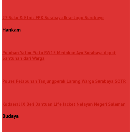
27 Suku & Etnis FPK Surabaya Ikrar Jogo Suroboyo
Hankam
Puluhan Yatim Piatu RW15 Medokan Ayu Surabaya dapat
Santunan dari Warga
Polres Pelabuhan Tanjungperak Larang Warga Surabaya SOTR
Kodaeral IX Beri Bantuan Life Jacket Nelayan Negeri Saleman
Budaya