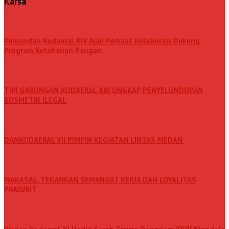
Karsa
Komandan Kodaeral XIV Ajak Perkuat Kolaborasi Dukung
Program Ketahanan Pangan
TIM GABUNGAN KODAERAL XIII UNGKAP PENYELUNDUPAN
KOSMETIK ILEGAL
DANKODAERAL VII PIMPIN KEGIATAN LINTAS MEDAN
WAKASAL, TEKANKAN SEMANGAT KERJA DAN LOYALITAS
PRAJURIT