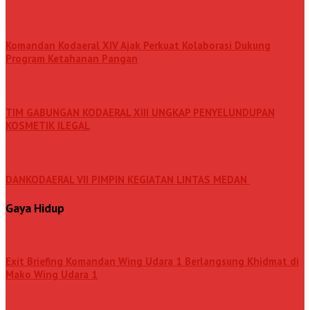
Komandan Kodaeral XIV Ajak Perkuat Kolaborasi Dukung
Program Ketahanan Pangan
TIM GABUNGAN KODAERAL XIII UNGKAP PENYELUNDUPAN
KOSMETIK ILEGAL
DANKODAERAL VII PIMPIN KEGIATAN LINTAS MEDAN
Gaya Hidup
Exit Briefing Komandan Wing Udara 1 Berlangsung Khidmat di
Mako Wing Udara 1