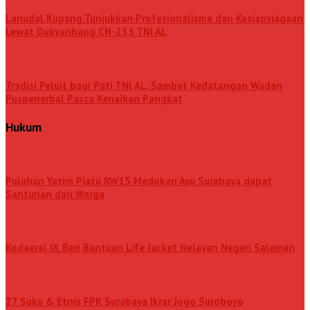
Lanudal Kupang Tunjukkan Profesionalisme dan Kesiapsiagaan
Lewat Dukyanbang CN-235 TNI AL
Tradisi Peluit bagi Pati TNl AL, Sambut Kedatangan Wadan
Puspenerbal Pasca Kenaikan Pangkat
Hukum
Puluhan Yatim Piatu RW15 Medokan Ayu Surabaya dapat
Santunan dari Warga
Kodaeral IX Beri Bantuan Life Jacket Nelayan Negeri Saleman
27 Suku & Etnis FPK Surabaya Ikrar Jogo Suroboyo