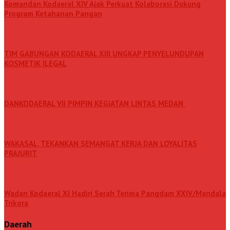
Komandan Kodaeral XIV Ajak Perkuat Kolaborasi Dukung
Program Ketahanan Pangan
TIM GABUNGAN KODAERAL XIII UNGKAP PENYELUNDUPAN
KOSMETIK ILEGAL
DANKODAERAL VII PIMPIN KEGIATAN LINTAS MEDAN
WAKASAL, TEKANKAN SEMANGAT KERJA DAN LOYALITAS
PRAJURIT
Wadan Kodaeral XI Hadiri Serah Terima Pangdam XXIV/Mandala
Trikora
Daerah