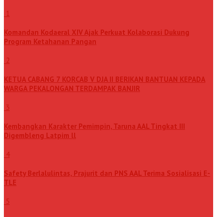
1
Komandan Kodaeral XIV Ajak Perkuat Kolaborasi Dukung
Program Ketahanan Pangan
2
KETUA CABANG 7 KORCAB V DJA II BERIKAN BANTUAN KEPADA
WARGA PEKALONGAN TERDAMPAK BANJIR
3
Kembangkan Karakter Pemimpin, Taruna AAL Tingkat III
Digembleng Latpim ll
4
Safety Berlalulintas, Prajurit dan PNS AAL Terima Sosialisasi E-
TLE
5