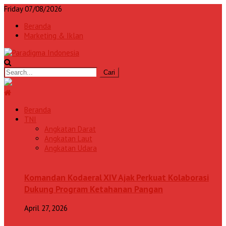
Friday 07/08/2026
Beranda
Marketing & Iklan
Beranda
TNI
Angkatan Darat
Angkatan Laut
Angkatan Udara
Komandan Kodaeral XIV Ajak Perkuat Kolaborasi
Dukung Program Ketahanan Pangan
April 27, 2026