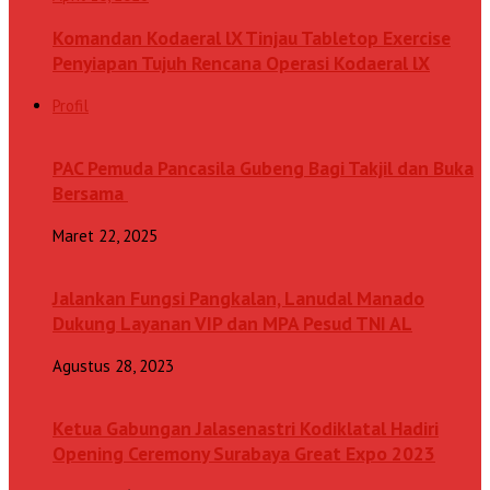
Komandan Kodaeral lX Tinjau Tabletop Exercise
Penyiapan Tujuh Rencana Operasi Kodaeral lX
Profil
PAC Pemuda Pancasila Gubeng Bagi Takjil dan Buka
Bersama
Maret 22, 2025
Jalankan Fungsi Pangkalan, Lanudal Manado
Dukung Layanan VIP dan MPA Pesud TNI AL
Agustus 28, 2023
Ketua Gabungan Jalasenastri Kodiklatal Hadiri
Opening Ceremony Surabaya Great Expo 2023