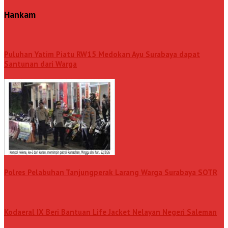
Hankam
Puluhan Yatim Piatu RW15 Medokan Ayu Surabaya dapat
Santunan dari Warga
Polres Pelabuhan Tanjungperak Larang Warga Surabaya SOTR
Kodaeral IX Beri Bantuan Life Jacket Nelayan Negeri Saleman