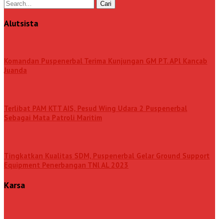
Alutsista
Komandan Puspenerbal Terima Kunjungan GM PT. APl Kancab
Juanda
Terlibat PAM KTT AIS, Pesud Wing Udara 2 Puspenerbal
Sebagai Mata Patroli Maritim
Tingkatkan Kualitas SDM, Puspenerbal Gelar Ground Support
Equipment Penerbangan TNl AL 2023
Karsa