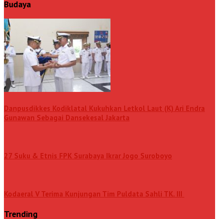
Budaya
Danpusdikkes Kodiklatal Kukuhkan Letkol Laut (K) Ari Endra
Gunawan Sebagai Dansekesal Jakarta
27 Suku & Etnis FPK Surabaya Ikrar Jogo Suroboyo
Kodaeral V Terima Kunjungan Tim Puldata Sahli TK. III
Trending