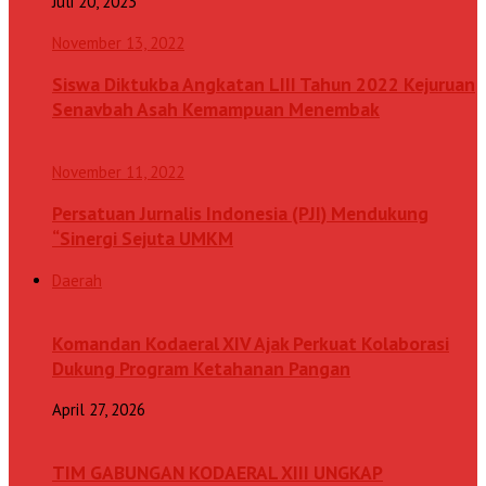
Juli 20, 2023
November 13, 2022
Siswa Diktukba Angkatan LIII Tahun 2022 Kejuruan
Senavbah Asah Kemampuan Menembak
November 11, 2022
Persatuan Jurnalis Indonesia (PJI) Mendukung
“Sinergi Sejuta UMKM
Daerah
Komandan Kodaeral XIV Ajak Perkuat Kolaborasi
Dukung Program Ketahanan Pangan
April 27, 2026
TIM GABUNGAN KODAERAL XIII UNGKAP