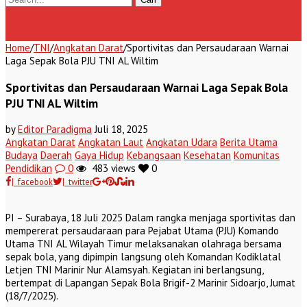
Home
/
TNI
/
Angkatan Darat
/
Sportivitas dan Persaudaraan Warnai
Laga Sepak Bola PJU TNI AL Wiltim
Sportivitas dan Persaudaraan Warnai Laga Sepak Bola
PJU TNI AL Wiltim
by
Editor Paradigma
Juli 18, 2025
Angkatan Darat
Angkatan Laut
Angkatan Udara
Berita Utama
Budaya
Daerah
Gaya Hidup
Kebangsaan
Kesehatan
Komunitas
Pendidikan
0
483 views
0
| facebook
| twitter
PI – Surabaya, 18 Juli 2025 Dalam rangka menjaga sportivitas dan
mempererat persaudaraan para Pejabat Utama (PJU) Komando
Utama TNI AL Wilayah Timur melaksanakan olahraga bersama
sepak bola, yang dipimpin langsung oleh Komandan Kodiklatal
Letjen TNI Marinir Nur Alamsyah. Kegiatan ini berlangsung,
bertempat di Lapangan Sepak Bola Brigif-2 Marinir Sidoarjo, Jumat
(18/7/2025).