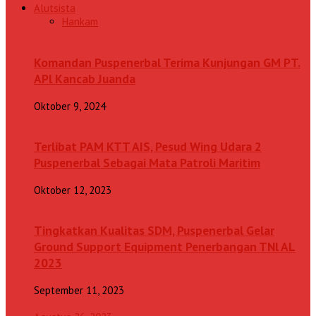
Alutsista
Hankam
Komandan Puspenerbal Terima Kunjungan GM PT.
APl Kancab Juanda
Oktober 9, 2024
Terlibat PAM KTT AIS, Pesud Wing Udara 2
Puspenerbal Sebagai Mata Patroli Maritim
Oktober 12, 2023
Tingkatkan Kualitas SDM, Puspenerbal Gelar
Ground Support Equipment Penerbangan TNl AL
2023
September 11, 2023