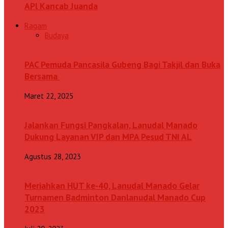
APl Kancab Juanda
Ragam
Budaya
PAC Pemuda Pancasila Gubeng Bagi Takjil dan Buka
Bersama
Maret 22, 2025
Jalankan Fungsi Pangkalan, Lanudal Manado
Dukung Layanan VIP dan MPA Pesud TNI AL
Agustus 28, 2023
Meriahkan HUT ke-40, Lanudal Manado Gelar
Turnamen Badminton Danlanudal Manado Cup
2023