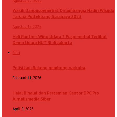
Agustus 26, 2023
Wakili Danpuspenerbal, Dirlambangja Hadiri Wisuda
Taruna Poltekbang Surabaya 2023
Agustus 17, 2023
Heli Panther Wing Udara 2 Puspenerbal Terlibat
Demo Udara HUT RI di Jakarta
Polri
Polisi Jadi Bekeng gembong narkoba
Februari 11, 2026
Halal Bihalal dan Peresmian Kantor DPC Pro
Jurnalismedia Siber
April 9, 2025