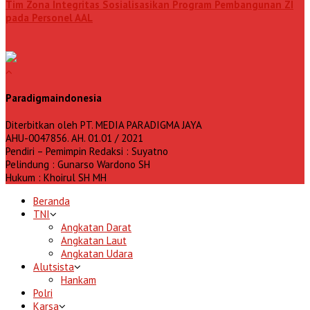
Tim Zona Integritas Sosialisasikan Program Pembangunan ZI
pada Personel AAL
Paradigmaindonesia
Diterbitkan oleh PT. MEDIA PARADIGMA JAYA
AHU-0047856. AH. 01.01 / 2021
Pendiri – Pemimpin Redaksi : Suyatno
Pelindung : Gunarso Wardono SH
Hukum : Khoirul SH MH
Beranda
TNI
Angkatan Darat
Angkatan Laut
Angkatan Udara
Alutsista
Hankam
Polri
Karsa