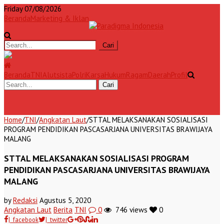
Friday 07/08/2026
Beranda
Marketing & Iklan
Beranda
TNI
Alutsista
Polri
Karsa
Hukum
Ragam
Daerah
Profil
Home
/
TNI
/
Angkatan Laut
/
STTAL MELAKSANAKAN SOSIALISASI
PROGRAM PENDIDIKAN PASCASARJANA UNIVERSITAS BRAWIJAYA
MALANG
STTAL MELAKSANAKAN SOSIALISASI PROGRAM
PENDIDIKAN PASCASARJANA UNIVERSITAS BRAWIJAYA
MALANG
by
Redaksi
Agustus 5, 2020
Angkatan Laut
Berita
TNI
0
746 views
0
| facebook
| twitter