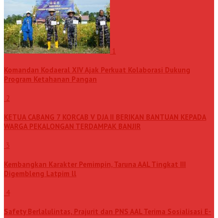
1
Komandan Kodaeral XIV Ajak Perkuat Kolaborasi Dukung
Program Ketahanan Pangan
2
KETUA CABANG 7 KORCAB V DJA II BERIKAN BANTUAN KEPADA
WARGA PEKALONGAN TERDAMPAK BANJIR
3
Kembangkan Karakter Pemimpin, Taruna AAL Tingkat III
Digembleng Latpim ll
4
Safety Berlalulintas, Prajurit dan PNS AAL Terima Sosialisasi E-