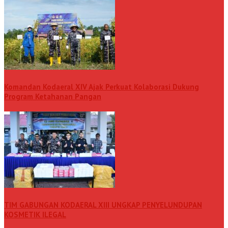
Komandan Kodaeral XIV Ajak Perkuat Kolaborasi Dukung
Program Ketahanan Pangan
TIM GABUNGAN KODAERAL XIII UNGKAP PENYELUNDUPAN
KOSMETIK ILEGAL