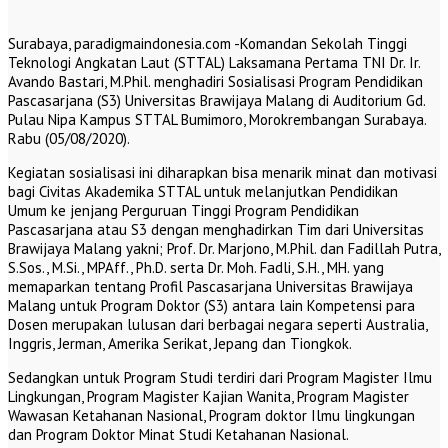
Surabaya, paradigmaindonesia.com -Komandan Sekolah Tinggi
Teknologi Angkatan Laut (STTAL) Laksamana Pertama TNI Dr. Ir.
Avando Bastari, M.Phil. menghadiri Sosialisasi Program Pendidikan
Pascasarjana (S3) Universitas Brawijaya Malang di Auditorium Gd.
Pulau Nipa Kampus STTAL Bumimoro, Morokrembangan Surabaya.
Rabu (05/08/2020).
Kegiatan sosialisasi ini diharapkan bisa menarik minat dan motivasi
bagi Civitas Akademika STTAL untuk melanjutkan Pendidikan
Umum ke jenjang Perguruan Tinggi Program Pendidikan
Pascasarjana atau S3 dengan menghadirkan Tim dari Universitas
Brawijaya Malang yakni; Prof. Dr. Marjono, M.Phil. dan Fadillah Putra,
S.Sos., M.Si., MPAff., Ph.D. serta Dr. Moh. Fadli, S.H., MH. yang
memaparkan tentang Profil Pascasarjana Universitas Brawijaya
Malang untuk Program Doktor (S3) antara lain Kompetensi para
Dosen merupakan lulusan dari berbagai negara seperti Australia,
Inggris, Jerman, Amerika Serikat, Jepang dan Tiongkok.
Sedangkan untuk Program Studi terdiri dari Program Magister Ilmu
Lingkungan, Program Magister Kajian Wanita, Program Magister
Wawasan Ketahanan Nasional, Program doktor Ilmu lingkungan
dan Program Doktor Minat Studi Ketahanan Nasional.