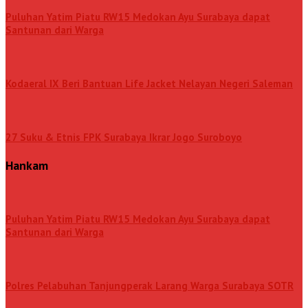
Puluhan Yatim Piatu RW15 Medokan Ayu Surabaya dapat
Santunan dari Warga
Kodaeral IX Beri Bantuan Life Jacket Nelayan Negeri Saleman
27 Suku & Etnis FPK Surabaya Ikrar Jogo Suroboyo
Hankam
Puluhan Yatim Piatu RW15 Medokan Ayu Surabaya dapat
Santunan dari Warga
Polres Pelabuhan Tanjungperak Larang Warga Surabaya SOTR