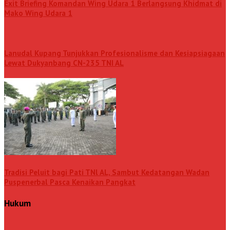
Exit Briefing Komandan Wing Udara 1 Berlangsung Khidmat di
Mako Wing Udara 1
Lanudal Kupang Tunjukkan Profesionalisme dan Kesiapsiagaan
Lewat Dukyanbang CN-235 TNI AL
Tradisi Peluit bagi Pati TNl AL, Sambut Kedatangan Wadan
Puspenerbal Pasca Kenaikan Pangkat
Hukum