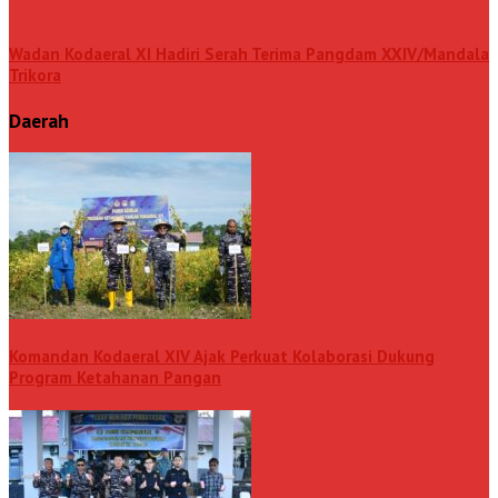
Wadan Kodaeral XI Hadiri Serah Terima Pangdam XXIV/Mandala
Trikora
Daerah
Komandan Kodaeral XIV Ajak Perkuat Kolaborasi Dukung
Program Ketahanan Pangan