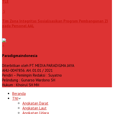
TLE
5
Tim Zona Integritas Sosialisasikan Program Pembangunan ZI
pada Personel AAL
Paradigmaindonesia
Diterbitkan oleh PT. MEDIA PARADIGMA JAYA
AHU-0047856. AH. 01.01 / 2021
Pendiri – Pemimpin Redaksi : Suyatno
Pelindung : Gunarso Wardono SH
Hukum : Khoirul SH MH
Beranda
TNI
Angkatan Darat
Angkatan Laut
Angkatan Udara