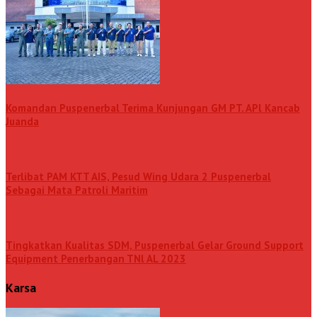
Komandan Puspenerbal Terima Kunjungan GM PT. APl Kancab
Juanda
Terlibat PAM KTT AIS, Pesud Wing Udara 2 Puspenerbal
Sebagai Mata Patroli Maritim
Tingkatkan Kualitas SDM, Puspenerbal Gelar Ground Support
Equipment Penerbangan TNl AL 2023
Karsa