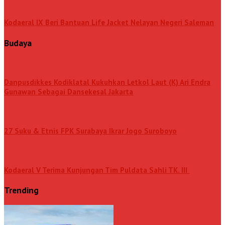
Kodaeral IX Beri Bantuan Life Jacket Nelayan Negeri Saleman
Budaya
Danpusdikkes Kodiklatal Kukuhkan Letkol Laut (K) Ari Endra
Gunawan Sebagai Dansekesal Jakarta
27 Suku & Etnis FPK Surabaya Ikrar Jogo Suroboyo
Kodaeral V Terima Kunjungan Tim Puldata Sahli TK. III
Trending