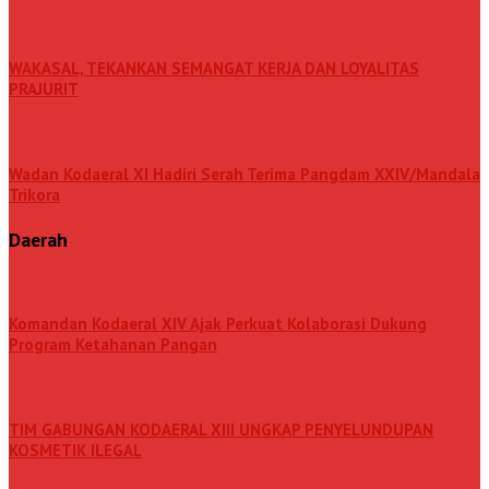
WAKASAL, TEKANKAN SEMANGAT KERJA DAN LOYALITAS
PRAJURIT
Wadan Kodaeral XI Hadiri Serah Terima Pangdam XXIV/Mandala
Trikora
Daerah
Komandan Kodaeral XIV Ajak Perkuat Kolaborasi Dukung
Program Ketahanan Pangan
TIM GABUNGAN KODAERAL XIII UNGKAP PENYELUNDUPAN
KOSMETIK ILEGAL