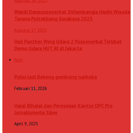
Agustus 26, 2023
Wakili Danpuspenerbal, Dirlambangja Hadiri Wisuda
Taruna Poltekbang Surabaya 2023
Agustus 17, 2023
Heli Panther Wing Udara 2 Puspenerbal Terlibat
Demo Udara HUT RI di Jakarta
Polri
Polisi Jadi Bekeng gembong narkoba
Februari 11, 2026
Halal Bihalal dan Peresmian Kantor DPC Pro
Jurnalismedia Siber
April 9, 2025