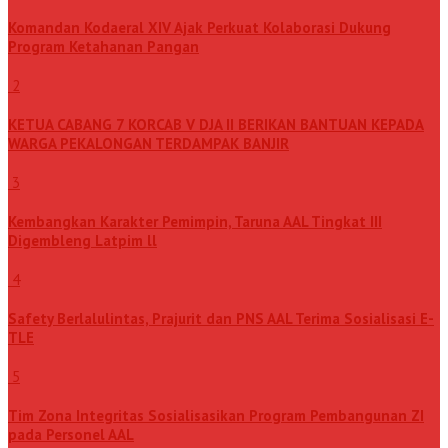
Komandan Kodaeral XIV Ajak Perkuat Kolaborasi Dukung
Program Ketahanan Pangan
2
KETUA CABANG 7 KORCAB V DJA II BERIKAN BANTUAN KEPADA
WARGA PEKALONGAN TERDAMPAK BANJIR
3
Kembangkan Karakter Pemimpin, Taruna AAL Tingkat III
Digembleng Latpim ll
4
Safety Berlalulintas, Prajurit dan PNS AAL Terima Sosialisasi E-
TLE
5
Tim Zona Integritas Sosialisasikan Program Pembangunan ZI
pada Personel AAL