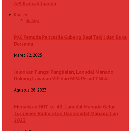
APl Kancab Juanda
Ragam
Budaya
PAC Pemuda Pancasila Gubeng Bagi Takjil dan Buka
Bersama
Maret 22, 2025
Jalankan Fungsi Pangkalan, Lanudal Manado
Dukung Layanan VIP dan MPA Pesud TNI AL
Agustus 28, 2023
Meriahkan HUT ke-40, Lanudal Manado Gelar
Turnamen Badminton Danlanudal Manado Cup
2023