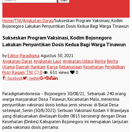
Home
/
TNI
/
Angkatan Darat
/
Sukseskan Program Vaksinasi, Kodim
Bojonegoro Lakukan Penyuntikan Dosis Kedua Bagi Warga Tinawun
Sukseskan Program Vaksinasi, Kodim Bojonegoro
Lakukan Penyuntikan Dosis Kedua Bagi Warga Tinawun
by
Editor Paradigma
Agustus 30, 2021
Angkatan Darat
Angkatan Laut
Angkatan Udara
Berita
Berita
Utama
Daerah
Hankam
Karsa
Kebangsaan
Kesehatan
Pendidikan
Polri
Ragam
TNI
0
631 views
0
| facebook
| twitter
Paradigmaindonesia – Bojonegoro 30/08/21, Sebanyak 240 orang
warga masyarakat Desa Tinawun, Kecamatan Malo, menerima
penyuntikan vaksinasi dosis kedua jenis sinovac di Balai Desa
setempat, Senin (30/8/2021). Serbuan Vaksinasi Kodam V Brawijaya
yang dilaksanakan diwilayah Kodim 0813 bersinergi dengan Dinas
Kesehatan (Dinkes) Kabupaten Bojonegoro ini merupakan lanjutan
pada vaksinasi dosis pertama.