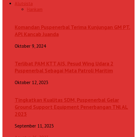
Alutsista
Hankam
Komandan Puspenerbal Terima Kunjungan GM PT.
APl Kancab Juanda
Oktober 9, 2024
Terlibat PAM KTT AIS, Pesud Wing Udara 2
Puspenerbal Sebagai Mata Patroli Maritim
Oktober 12, 2023
Tingkatkan Kualitas SDM, Puspenerbal Gelar
Ground Support Equipment Penerbangan TNl AL
2023
September 11, 2023