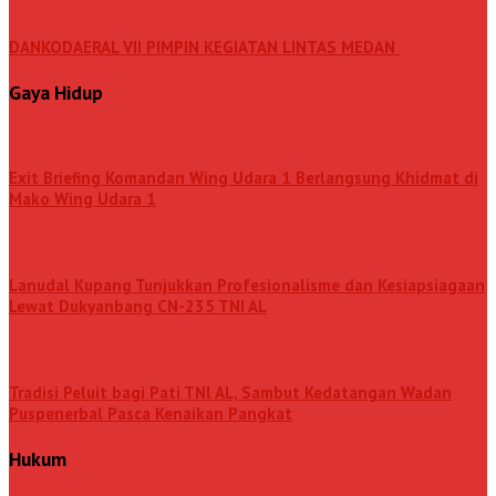
DANKODAERAL VII PIMPIN KEGIATAN LINTAS MEDAN
Gaya Hidup
Exit Briefing Komandan Wing Udara 1 Berlangsung Khidmat di
Mako Wing Udara 1
Lanudal Kupang Tunjukkan Profesionalisme dan Kesiapsiagaan
Lewat Dukyanbang CN-235 TNI AL
Tradisi Peluit bagi Pati TNl AL, Sambut Kedatangan Wadan
Puspenerbal Pasca Kenaikan Pangkat
Hukum