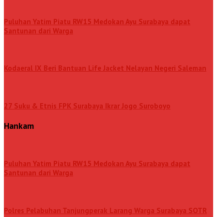
Puluhan Yatim Piatu RW15 Medokan Ayu Surabaya dapat
Santunan dari Warga
Kodaeral IX Beri Bantuan Life Jacket Nelayan Negeri Saleman
27 Suku & Etnis FPK Surabaya Ikrar Jogo Suroboyo
Hankam
Puluhan Yatim Piatu RW15 Medokan Ayu Surabaya dapat
Santunan dari Warga
Polres Pelabuhan Tanjungperak Larang Warga Surabaya SOTR