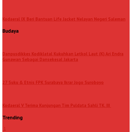
Kodaeral IX Beri Bantuan Life Jacket Nelayan Negeri Saleman
Budaya
Danpusdikkes Kodiklatal Kukuhkan Letkol Laut (K) Ari Endra
Gunawan Sebagai Dansekesal Jakarta
27 Suku & Etnis FPK Surabaya Ikrar Jogo Suroboyo
Kodaeral V Terima Kunjungan Tim Puldata Sahli TK. III
Trending
1