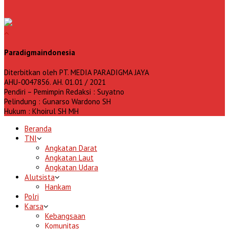
Paradigmaindonesia
Diterbitkan oleh PT. MEDIA PARADIGMA JAYA
AHU-0047856. AH. 01.01 / 2021
Pendiri – Pemimpin Redaksi : Suyatno
Pelindung : Gunarso Wardono SH
Hukum : Khoirul SH MH
Beranda
TNI
Angkatan Darat
Angkatan Laut
Angkatan Udara
Alutsista
Hankam
Polri
Karsa
Kebangsaan
Komunitas