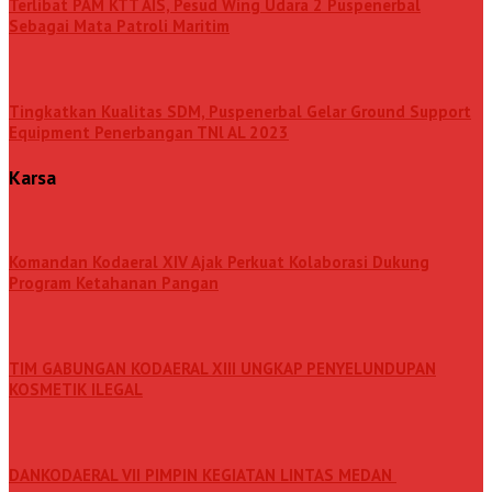
Terlibat PAM KTT AIS, Pesud Wing Udara 2 Puspenerbal
Sebagai Mata Patroli Maritim
Tingkatkan Kualitas SDM, Puspenerbal Gelar Ground Support
Equipment Penerbangan TNl AL 2023
Karsa
Komandan Kodaeral XIV Ajak Perkuat Kolaborasi Dukung
Program Ketahanan Pangan
TIM GABUNGAN KODAERAL XIII UNGKAP PENYELUNDUPAN
KOSMETIK ILEGAL
DANKODAERAL VII PIMPIN KEGIATAN LINTAS MEDAN