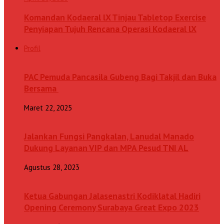
Komandan Kodaeral lX Tinjau Tabletop Exercise
Penyiapan Tujuh Rencana Operasi Kodaeral lX
Profil
PAC Pemuda Pancasila Gubeng Bagi Takjil dan Buka
Bersama
Maret 22, 2025
Jalankan Fungsi Pangkalan, Lanudal Manado
Dukung Layanan VIP dan MPA Pesud TNI AL
Agustus 28, 2023
Ketua Gabungan Jalasenastri Kodiklatal Hadiri
Opening Ceremony Surabaya Great Expo 2023