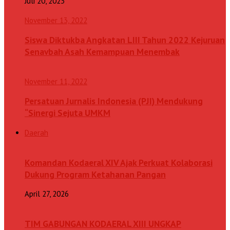
Juli 20, 2023
November 13, 2022
Siswa Diktukba Angkatan LIII Tahun 2022 Kejuruan
Senavbah Asah Kemampuan Menembak
November 11, 2022
Persatuan Jurnalis Indonesia (PJI) Mendukung
“Sinergi Sejuta UMKM
Daerah
Komandan Kodaeral XIV Ajak Perkuat Kolaborasi
Dukung Program Ketahanan Pangan
April 27, 2026
TIM GABUNGAN KODAERAL XIII UNGKAP