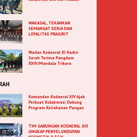
WAKASAL, TEKANKAN
SEMANGAT KERJA DAN
LOYALITAS PRAJURIT
Wadan Kodaeral XI Hadiri
Serah Terima Pangdam
XXIV/Mandala Trikora
RAH
Komandan Kodaeral XIV Ajak
Perkuat Kolaborasi Dukung
Program Ketahanan Pangan
TIM GABUNGAN KODAERAL XIII
UNGKAP PENYELUNDUPAN
KOSMETIK ILEGAL