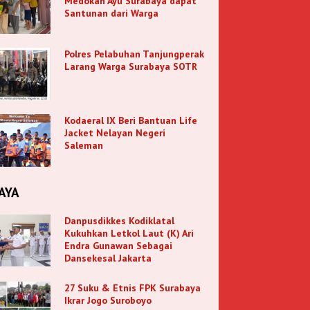
Medokan Ayu Surabaya dapat
Santunan dari Warga
Polres Pelabuhan Tanjungperak
Larang Warga Surabaya SOTR
Kodaeral IX Beri Bantuan Life
Jacket Nelayan Negeri
Saleman
AYA
Danpusdikkes Kodiklatal
Kukuhkan Letkol Laut (K) Ari
Endra Gunawan Sebagai
Dansekesal Jakarta
27 Suku & Etnis FPK Surabaya
Ikrar Jogo Suroboyo