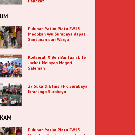
Pangkat
KUM
Puluhan Yatim Piatu RW15
Medokan Ayu Surabaya dapat
Santunan dari Warga
Kodaeral IX Beri Bantuan Life
Jacket Nelayan Negeri
Saleman
27 Suku & Etnis FPK Surabaya
Ikrar Jogo Suroboyo
NKAM
Puluhan Yatim Piatu RW15