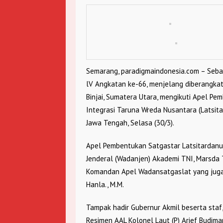
Semarang, paradigmaindonesia.com – Seba
lV Angkatan ke-66, menjelang diberangka
Binjai, Sumatera Utara, mengikuti Apel P
Integrasi Taruna Wreda Nusantara (Latsit
Jawa Tengah, Selasa (30/3).
Apel Pembentukan Satgastar Latsitardanu
Jenderal (Wadanjen) Akademi TNI, Marsda TNI
Komandan Apel Wadansatgaslat yang juga Wa
Hanla., M.M.
Tampak hadir Gubernur Akmil beserta staf, 
Resimen AAL Kolonel Laut (P) Arief Budiman