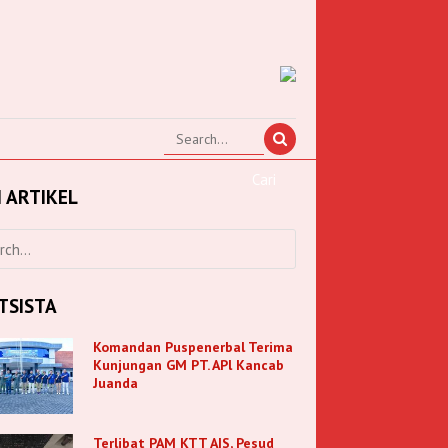
I ARTIKEL
TSISTA
Komandan Puspenerbal Terima
Kunjungan GM PT. APl Kancab
Juanda
Terlibat PAM KTT AIS, Pesud