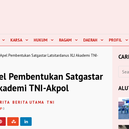
KARSA
HUKUM
RAGAM
DAERAH
PROFIL
i Apel Pembentukan Satgastar Latsitardanus XLI Akademi TNI-
CAR
pel Pembentukan Satgastar
Akademi TNI-Akpol
ALU
RITA
BERITA UTAMA
TNI
0