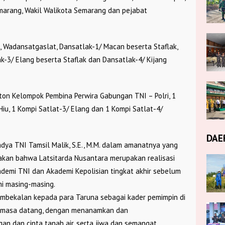
marang, Wakil Walikota Semarang dan pejabat
, Wadansatgaslat, Dansatlak-1/ Macan beserta Staflak,
ak-3/ Elang beserta Staflak dan Dansatlak-4/ Kijang
leton Kelompok Pembina Perwira Gabungan TNI – Polri, 1
Hiu, 1 Kompi Satlat-3/ Elang dan 1 Kompi Satlat-4/
DAE
ya TNI Tamsil Malik, S.E., M.M. dalam amanatnya yang
kan bahwa Latsitarda Nusantara merupakan realisasi
ademi TNI dan Akademi Kepolisian tingkat akhir sebelum
i masing-masing.
embekalan kepada para Taruna sebagai kader pemimpin di
 masa datang, dengan menanamkan dan
 dan cinta tanah air, serta jiwa dan semangat