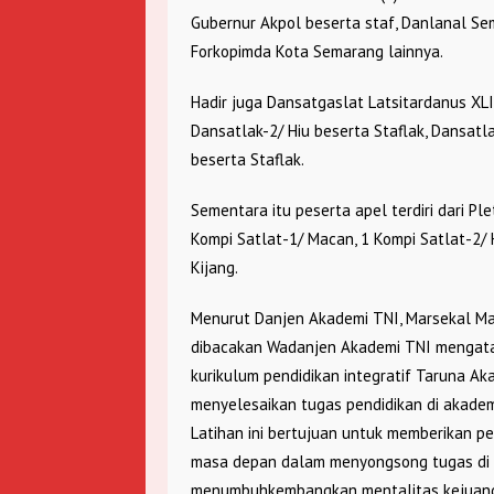
Gubernur Akpol beserta staf, Danlanal Se
Forkopimda Kota Semarang lainnya.
Hadir juga Dansatgaslat Latsitardanus XLI
Dansatlak-2/ Hiu beserta Staflak, Dansatl
beserta Staflak.
Sementara itu peserta apel terdiri dari P
Kompi Satlat-1/ Macan, 1 Kompi Satlat-2/ 
Kijang.
Menurut Danjen Akademi TNI, Marsekal Mad
dibacakan Wadanjen Akademi TNI mengata
kurikulum pendidikan integratif Taruna Ak
menyelesaikan tugas pendidikan di akadem
Latihan ini bertujuan untuk memberikan p
masa depan dalam menyongsong tugas di
menumbuhkembangkan mentalitas kejuangan