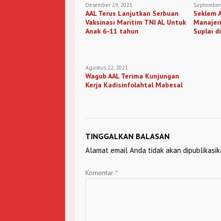
Desember 29, 2021
September 
AAL Terus Lanjutkan Serbuan
Seklem A
Vaksinasi Maritim TNI AL Untuk
Manajeri
Anak 6-11 tahun
Suplai d
Agustus 22, 2021
Wagub AAL Terima Kunjungan
Kerja Kadisinfolahtal Mabesal
TINGGALKAN BALASAN
Alamat email Anda tidak akan dipublikasik
Komentar
*