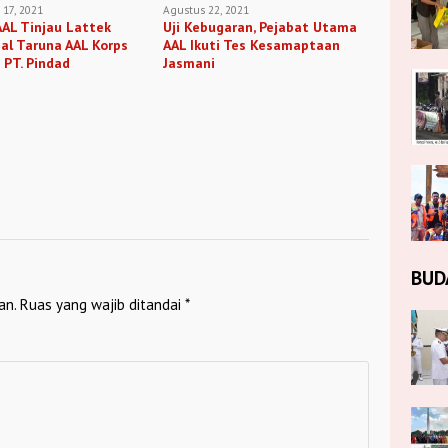
17, 2021
Agustus 22, 2021
AL Tinjau Lattek
Uji Kebugaran, Pejabat Utama
al Taruna AAL Korps
AAL Ikuti Tes Kesamaptaan
i PT. Pindad
Jasmani
BUD
an.
Ruas yang wajib ditandai
*