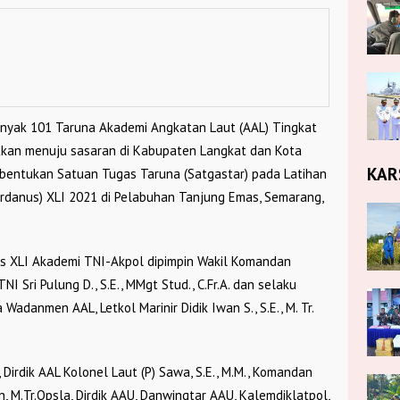
nyak 101 Taruna Akademi Angkatan Laut (AAL) Tingkat
tkan menuju sasaran di Kabupaten Langkat dan Kota
KAR
embentukan Satuan Tugas Taruna (Satgastar) pada Latihan
ardanus) XLI 2021 di Pelabuhan Tanjung Emas, Semarang,
s XLI Akademi TNI-Akpol dipimpin Wakil Komandan
 Sri Pulung D., S.E., MMgt Stud., C.Fr.A. dan selaku
danmen AAL, Letkol Marinir Didik Iwan S., S.E., M. Tr.
Dirdik AAL Kolonel Laut (P) Sawa, S.E., M.M., Komandan
, M.Tr.Opsla, Dirdik AAU, Danwingtar AAU, Kalemdiklatpol,