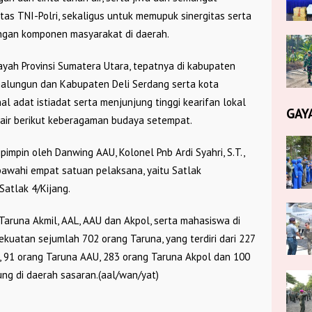
tas TNI-Polri, sekaligus untuk memupuk sinergitas serta
ngan komponen masyarakat di daerah.
layah Provinsi Sumatera Utara, tepatnya di kabupaten
malungun dan Kabupaten Deli Serdang serta kota
l adat istiadat serta menjunjung tinggi kearifan lokal
GAY
 air berikut keberagaman budaya setempat.
pimpin oleh Danwing AAU, Kolonel Pnb Ardi Syahri, S.T.,
bawahi empat satuan pelaksana, yaitu Satlak
Satlak 4/Kijang.
 Taruna Akmil, AAL, AAU dan Akpol, serta mahasiswa di
ekuatan sejumlah 702 orang Taruna, yang terdiri dari 227
, 91 orang Taruna AAU, 283 orang Taruna Akpol dan 100
ng di daerah sasaran.(aal/wan/yat)