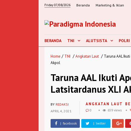
Friday 07/08/2026
Beranda
Marketing & Iklan
BERANDA
TNI
ALUTSISTA
POLRI
/
/
/
Home
TNI
Angkatan Laut
Taruna AAL Ikut
Akpol
Taruna AAL Ikuti A
Latsitardanus XLI 
ANGKATAN LAUT
BE
BY
REDAKSI
0
659 views
APRIL 4, 2021
| facebook
| twitter