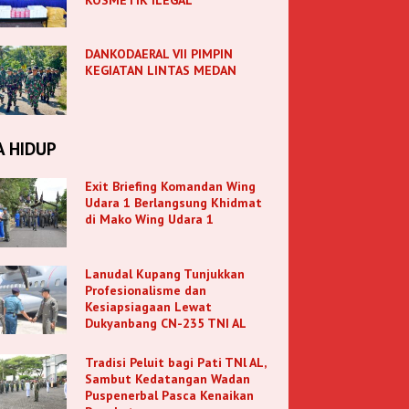
DANKODAERAL VII PIMPIN
KEGIATAN LINTAS MEDAN
A HIDUP
Exit Briefing Komandan Wing
Udara 1 Berlangsung Khidmat
di Mako Wing Udara 1
Lanudal Kupang Tunjukkan
Profesionalisme dan
Kesiapsiagaan Lewat
Dukyanbang CN-235 TNI AL
Tradisi Peluit bagi Pati TNl AL,
Sambut Kedatangan Wadan
Puspenerbal Pasca Kenaikan