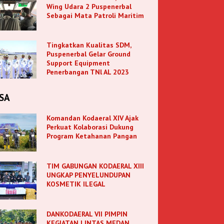
Wing Udara 2 Puspenerbal
Sebagai Mata Patroli Maritim
Tingkatkan Kualitas SDM,
Puspenerbal Gelar Ground
Support Equipment
Penerbangan TNl AL 2023
SA
Komandan Kodaeral XIV Ajak
Perkuat Kolaborasi Dukung
Program Ketahanan Pangan
TIM GABUNGAN KODAERAL XIII
UNGKAP PENYELUNDUPAN
KOSMETIK ILEGAL
DANKODAERAL VII PIMPIN
KEGIATAN LINTAS MEDAN