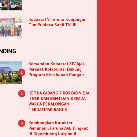
Kodaeral V Terima Kunjungan
Tim Puldata Sahli TK. III
NDING
Komandan Kodaeral XIV Ajak
Perkuat Kolaborasi Dukung
1
Program Ketahanan Pangan
KETUA CABANG 7 KORCAB V DJA
2
II BERIKAN BANTUAN KEPADA
WARGA PEKALONGAN
TERDAMPAK BANJIR
Kembangkan Karakter
3
Pemimpin, Taruna AAL Tingkat
III Digembleng Latpim ll