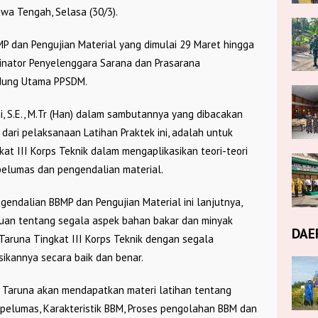
awa Tengah, Selasa (30/3).
MP dan Pengujian Material yang dimulai 29 Maret hingga
rdinator Penyelenggara Sarana dan Prasarana
edung Utama PPSDM.
, S.E., M.Tr (Han) dalam sambutannya yang dibacakan
ri pelaksanaan Latihan Praktek ini, adalah untuk
at III Korps Teknik dalam mengaplikasikan teori-teori
elumas dan pengendalian material.
gendalian BBMP dan Pengujian Material ini lanjutnya,
uan tentang segala aspek bahan bakar dan minyak
DAE
Taruna Tingkat III Korps Teknik dengan segala
ikannya secara baik dan benar.
a Taruna akan mendapatkan materi latihan tentang
ik pelumas, Karakteristik BBM, Proses pengolahan BBM dan