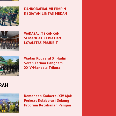
DANKODAERAL VII PIMPIN
KEGIATAN LINTAS MEDAN
WAKASAL, TEKANKAN
SEMANGAT KERJA DAN
LOYALITAS PRAJURIT
Wadan Kodaeral XI Hadiri
Serah Terima Pangdam
XXIV/Mandala Trikora
RAH
Komandan Kodaeral XIV Ajak
Perkuat Kolaborasi Dukung
Program Ketahanan Pangan