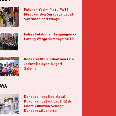
Puluhan Yatim Piatu RW15
Medokan Ayu Surabaya dapat
Santunan dari Warga
Polres Pelabuhan Tanjungperak
Larang Warga Surabaya SOTR
Kodaeral IX Beri Bantuan Life
Jacket Nelayan Negeri
Saleman
AYA
Danpusdikkes Kodiklatal
Kukuhkan Letkol Laut (K) Ari
Endra Gunawan Sebagai
Dansekesal Jakarta