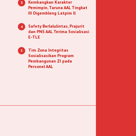
Kembangkan Karakter
3
Pemimpin, Taruna AAL Tingkat
III Digembleng Latpim ll
Safety Berlalulintas, Prajurit
4
dan PNS AAL Terima Sosialisasi
E-TLE
Tim Zona Integritas
5
Sosialisasikan Program
Pembangunan ZI pada
Personel AAL