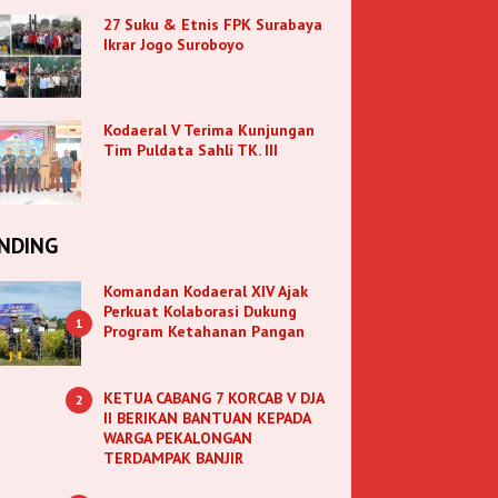
27 Suku & Etnis FPK Surabaya
Ikrar Jogo Suroboyo
Kodaeral V Terima Kunjungan
Tim Puldata Sahli TK. III
NDING
Komandan Kodaeral XIV Ajak
Perkuat Kolaborasi Dukung
1
Program Ketahanan Pangan
KETUA CABANG 7 KORCAB V DJA
2
II BERIKAN BANTUAN KEPADA
WARGA PEKALONGAN
TERDAMPAK BANJIR