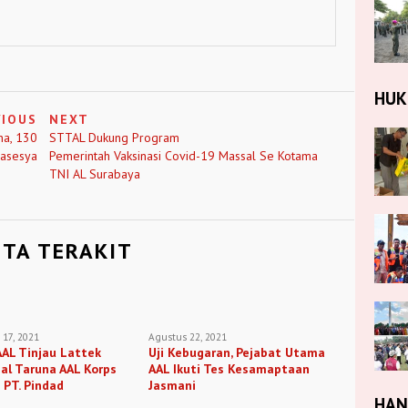
HU
VIOUS
NEXT
na, 130
STTAL Dukung Program
lasesya
Pemerintah Vaksinasi Covid-19 Massal Se Kotama
TNI AL Surabaya
ITA TERAKIT
17, 2021
Agustus 22, 2021
AL Tinjau Lattek
Uji Kebugaran, Pejabat Utama
al Taruna AAL Korps
AAL Ikuti Tes Kesamaptaan
i PT. Pindad
Jasmani
HA