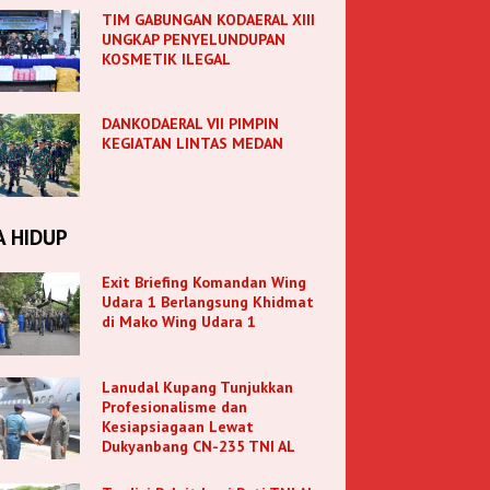
TIM GABUNGAN KODAERAL XIII
UNGKAP PENYELUNDUPAN
KOSMETIK ILEGAL
DANKODAERAL VII PIMPIN
KEGIATAN LINTAS MEDAN
A HIDUP
Exit Briefing Komandan Wing
Udara 1 Berlangsung Khidmat
di Mako Wing Udara 1
Lanudal Kupang Tunjukkan
Profesionalisme dan
Kesiapsiagaan Lewat
Dukyanbang CN-235 TNI AL