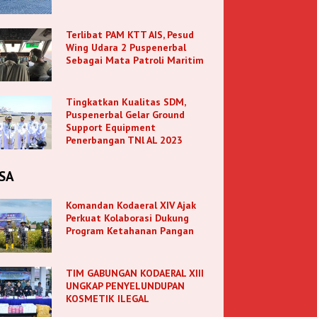
Terlibat PAM KTT AIS, Pesud
Wing Udara 2 Puspenerbal
Sebagai Mata Patroli Maritim
Tingkatkan Kualitas SDM,
Puspenerbal Gelar Ground
Support Equipment
Penerbangan TNl AL 2023
SA
Komandan Kodaeral XIV Ajak
Perkuat Kolaborasi Dukung
Program Ketahanan Pangan
TIM GABUNGAN KODAERAL XIII
UNGKAP PENYELUNDUPAN
KOSMETIK ILEGAL