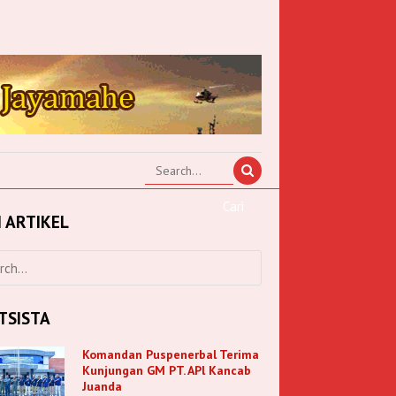
I ARTIKEL
TSISTA
Komandan Puspenerbal Terima
Kunjungan GM PT. APl Kancab
Juanda