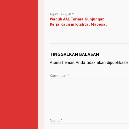
Agustus 22, 2021
Wagub AAL Terima Kunjungan
Kerja Kadisinfolahtal Mabesal
TINGGALKAN BALASAN
Alamat email Anda tidak akan dipublikasik
Komentar
*
Nama
*