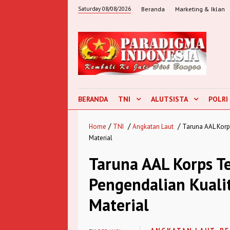
Saturday 08/08/2026
Beranda
Marketing & Iklan
BERANDA
TNI
ALUTSISTA
POLRI
/
/
/
Home
TNI
Angkatan Laut
Taruna AAL Korp
Material
Taruna AAL Korps Te
Pengendalian Kuali
Material