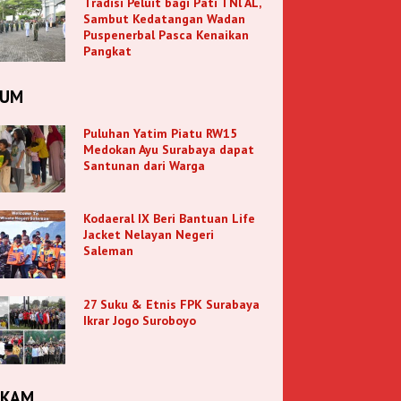
Tradisi Peluit bagi Pati TNl AL,
Sambut Kedatangan Wadan
Puspenerbal Pasca Kenaikan
Pangkat
KUM
Puluhan Yatim Piatu RW15
Medokan Ayu Surabaya dapat
Santunan dari Warga
Kodaeral IX Beri Bantuan Life
Jacket Nelayan Negeri
Saleman
27 Suku & Etnis FPK Surabaya
Ikrar Jogo Suroboyo
NKAM