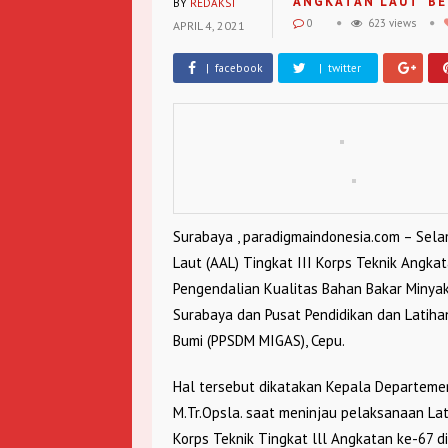
ANGKATAN LAUT
BE
BY
REDAKSI
0
623 views
APRIL 4, 2021
| facebook
| twitter
Surabaya , paradigmaindonesia.com – Sel
Laut (AAL) Tingkat III Korps Teknik Angk
Pengendalian Kualitas Bahan Bakar Minyak
Surabaya dan Pusat Pendidikan dan Lati
Bumi (PPSDM MIGAS), Cepu.
Hal tersebut dikatakan Kepala Departemen
M.Tr.Opsla. saat meninjau pelaksanaan La
Korps Teknik Tingkat lll Angkatan ke-67 d