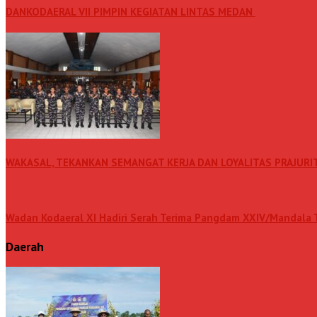
DANKODAERAL VII PIMPIN KEGIATAN LINTAS MEDAN
WAKASAL, TEKANKAN SEMANGAT KERJA DAN LOYALITAS PRAJURI
Wadan Kodaeral XI Hadiri Serah Terima Pangdam XXIV/Mandala T
Daerah