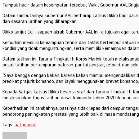
Tampak hadir dalam kesempatan tersebut Wakil Gubernur AAL Brigjen
Dalam sambutannya, Gubernur AAL berharap Latsus Dikko bagi para Ta
dan sasaran latihan yang diharapkan.
Dikko lanjut Edi –sapaan akrab Gubernur AAL ini- ditujukan agar t
Kemudian memiliki kemampuan tehnik dan taktik bertempur satuan
kondisi yang tidak menguntungkan, serta memiliki kemampuan dalam
Dalam latihan ini, Taruna Tingkat III Korps Marinir telah melaksana
pusat latihan pertempuran baluran, pantai jangkar, selogiri, dan seki
“Saya bangga dengan kalian, karena kalian mampu mengendalikan dir
predikat prajurit komando, dan layak menggunakan brevet komando,
Kepada Satgas Latsus Dikko beserta staf dan Taruna Tingkat III K
melaksanakan tugas latihan dasar komando tahun 2020 dengan aman
Keberhasilan ini tambahnya, pastinya tidak lepas dari campur tangan
pendorong peningkatan prestasi yang lebih baik di masa mendatang
Tags:
aal
,
marinir