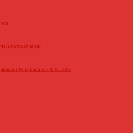
anda
Mata Patroli Maritim
Equipment Penerbangan TNl AL 2023