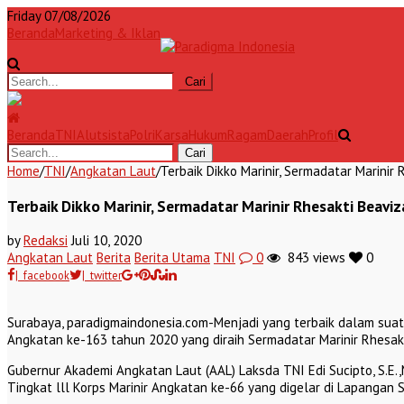
Friday 07/08/2026
Beranda
Marketing & Iklan
Beranda
TNI
Alutsista
Polri
Karsa
Hukum
Ragam
Daerah
Profil
Home
/
TNI
/
Angkatan Laut
/
Terbaik Dikko Marinir, Sermadatar Marinir
Terbaik Dikko Marinir, Sermadatar Marinir Rhesakti Beaviz
by
Redaksi
Juli 10, 2020
Angkatan Laut
Berita
Berita Utama
TNI
0
843 views
0
| facebook
| twitter
Surabaya, paradigmaindonesia.com-Menjadi yang terbaik dalam suatu
Angkatan ke-163 tahun 2020 yang diraih Sermadatar Marinir Rhesak
Gubernur Akademi Angkatan Laut (AAL) Laksda TNI Edi Sucipto, S.
Tingkat lll Korps Marinir Angkatan ke-66 yang digelar di Lapangan 