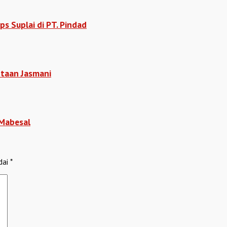
s Suplai di PT. Pindad
ptaan Jasmani
 Mabesal
dai
*