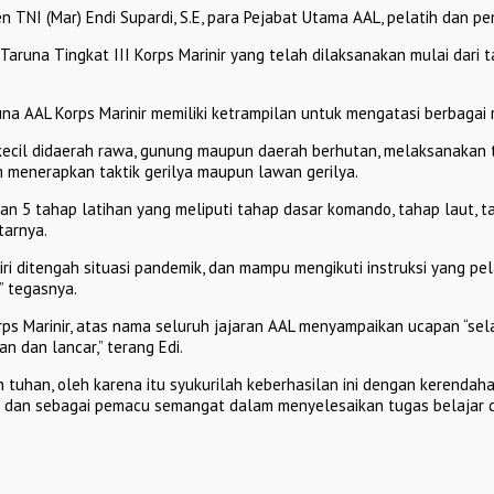
 TNI (Mar) Endi Supardi, S.E, para Pejabat Utama AAL, pelatih dan p
runa Tingkat III Korps Marinir yang telah dilaksanakan mulai dari t
aruna AAL Korps Marinir memiliki ketrampilan untuk mengatasi berbag
 kecil didaerah rawa, gunung maupun daerah berhutan, melaksanaka
 menerapkan taktik gerilya maupun lawan gerilya.
kan 5 tahap latihan yang meliputi tahap dasar komando, tahap laut, t
tarnya.
i ditengah situasi pandemik, dan mampu mengikuti instruksi yang pe
” tegasnya.
orps Marinir, atas nama seluruh jajaran AAL menyampaikan ucapan “s
 dan lancar,” terang Edi.
 tuhan, oleh karena itu syukurilah keberhasilan ini dengan kerendahan
 dan sebagai pemacu semangat dalam menyelesaikan tugas belajar dan