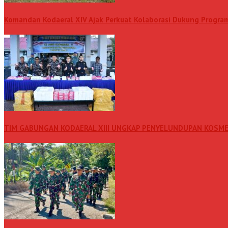
Komandan Kodaeral XIV Ajak Perkuat Kolaborasi Dukung Progr
TIM GABUNGAN KODAERAL XIII UNGKAP PENYELUNDUPAN KOSME