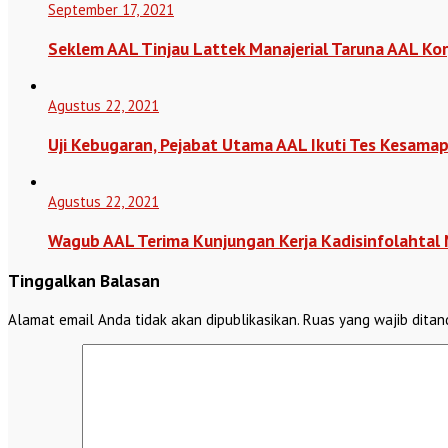
September 17, 2021
Seklem AAL Tinjau Lattek Manajerial Taruna AAL Korp
Agustus 22, 2021
Uji Kebugaran, Pejabat Utama AAL Ikuti Tes Kesama
Agustus 22, 2021
Wagub AAL Terima Kunjungan Kerja Kadisinfolahtal
Tinggalkan Balasan
Alamat email Anda tidak akan dipublikasikan.
Ruas yang wajib ditan