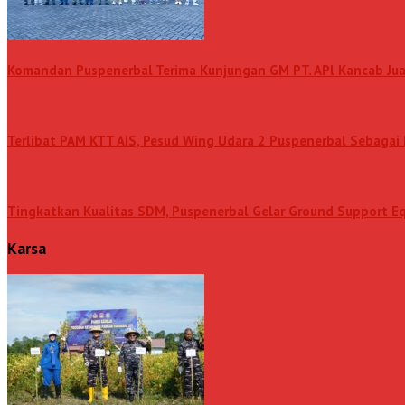
Komandan Puspenerbal Terima Kunjungan GM PT. APl Kancab Ju
Terlibat PAM KTT AIS, Pesud Wing Udara 2 Puspenerbal Sebagai 
Tingkatkan Kualitas SDM, Puspenerbal Gelar Ground Support 
Karsa