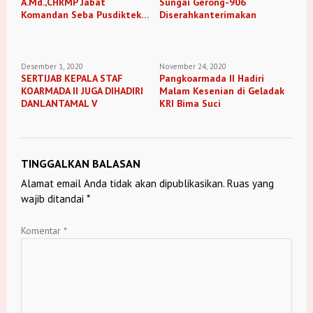
A.Md.,CHRMP Jabat
Sungai Gerong-906
Komandan Seba Pusdiktek
Diserahkanterimakan
Kodiklatal
Desember 1, 2020
November 24, 2020
SERTIJAB KEPALA STAF
Pangkoarmada II Hadiri
KOARMADA II JUGA DIHADIRI
Malam Kesenian di Geladak
DANLANTAMAL V
KRI Bima Suci
TINGGALKAN BALASAN
Alamat email Anda tidak akan dipublikasikan.
Ruas yang
wajib ditandai
*
Komentar
*