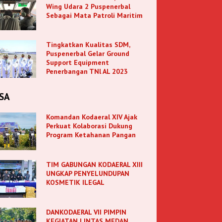
Wing Udara 2 Puspenerbal
Sebagai Mata Patroli Maritim
Tingkatkan Kualitas SDM,
Puspenerbal Gelar Ground
Support Equipment
Penerbangan TNl AL 2023
SA
Komandan Kodaeral XIV Ajak
Perkuat Kolaborasi Dukung
Program Ketahanan Pangan
TIM GABUNGAN KODAERAL XIII
UNGKAP PENYELUNDUPAN
KOSMETIK ILEGAL
DANKODAERAL VII PIMPIN
KEGIATAN LINTAS MEDAN