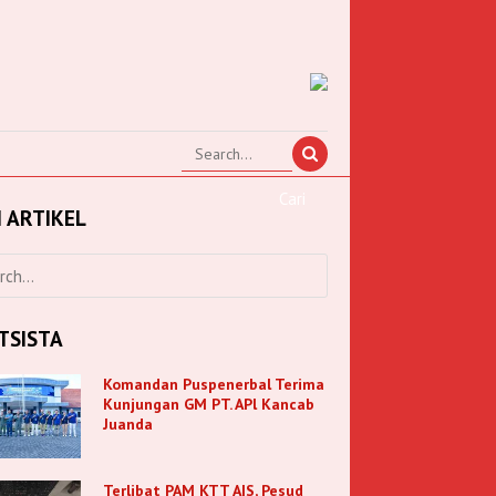
I ARTIKEL
TSISTA
Komandan Puspenerbal Terima
Kunjungan GM PT. APl Kancab
Juanda
Terlibat PAM KTT AIS, Pesud