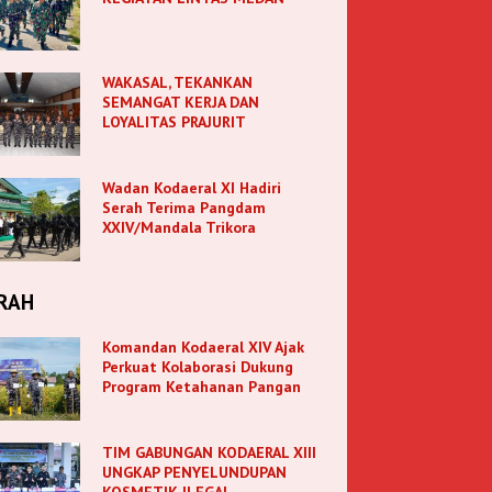
WAKASAL, TEKANKAN
SEMANGAT KERJA DAN
LOYALITAS PRAJURIT
Wadan Kodaeral XI Hadiri
Serah Terima Pangdam
XXIV/Mandala Trikora
RAH
Komandan Kodaeral XIV Ajak
Perkuat Kolaborasi Dukung
Program Ketahanan Pangan
TIM GABUNGAN KODAERAL XIII
UNGKAP PENYELUNDUPAN
KOSMETIK ILEGAL