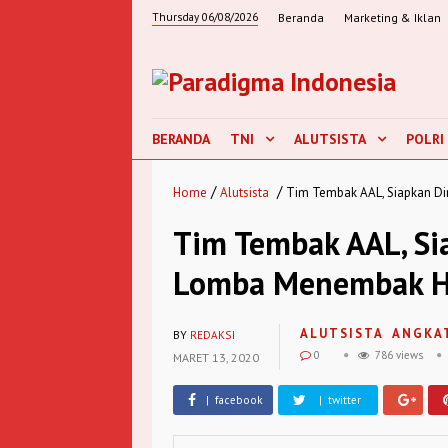
Thursday 06/08/2026
Beranda
Marketing & Iklan
BERANDA
TNI
ALUTSISTA
POLRI
/
/
Home
Alutsista
Tim Tembak AAL, Siapkan Di
Tim Tembak AAL, Si
Lomba Menembak H
ALUTSISTA
ANGKA
BY
REDAKSI
0
786 views
MARET 13, 2020
| facebook
| twitter