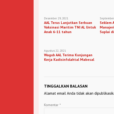
Desember 29, 2021
September 
AAL Terus Lanjutkan Serbuan
Seklem A
Vaksinasi Maritim TNI AL Untuk
Manajeri
Anak 6-11 tahun
Suplai d
Agustus 22, 2021
Wagub AAL Terima Kunjungan
Kerja Kadisinfolahtal Mabesal
TINGGALKAN BALASAN
Alamat email Anda tidak akan dipublikasik
Komentar
*