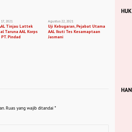
HU
17, 2021
Agustus 22, 2021
AL Tinjau Lattek
Uji Kebugaran, Pejabat Utama
al Taruna AAL Korps
AAL Ikuti Tes Kesamaptaan
i PT. Pindad
Jasmani
HA
an.
Ruas yang wajib ditandai
*