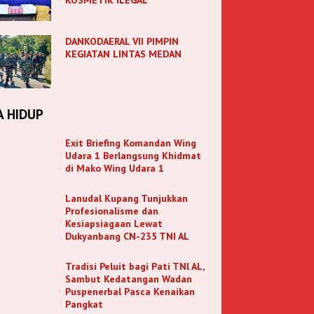
DANKODAERAL VII PIMPIN
KEGIATAN LINTAS MEDAN
A HIDUP
Exit Briefing Komandan Wing
Udara 1 Berlangsung Khidmat
di Mako Wing Udara 1
Lanudal Kupang Tunjukkan
Profesionalisme dan
Kesiapsiagaan Lewat
Dukyanbang CN-235 TNI AL
Tradisi Peluit bagi Pati TNl AL,
Sambut Kedatangan Wadan
Puspenerbal Pasca Kenaikan
Pangkat