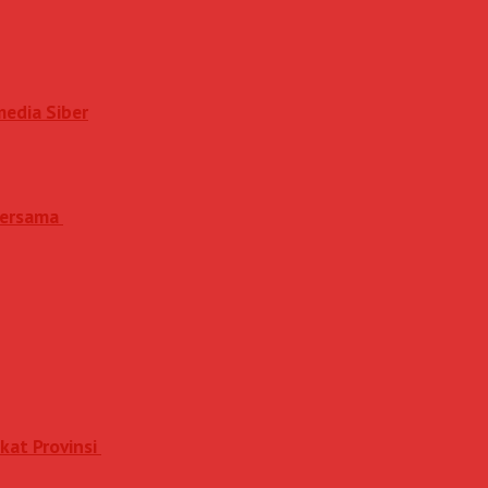
media Siber
 Bersama
kat Provinsi