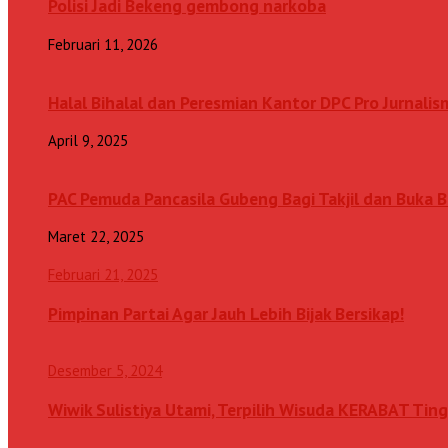
Polisi Jadi Bekeng gembong narkoba
Februari 11, 2026
Halal Bihalal dan Peresmian Kantor DPC Pro Jurnalis
April 9, 2025
PAC Pemuda Pancasila Gubeng Bagi Takjil dan Buka
Maret 22, 2025
Februari 21, 2025
Pimpinan Partai Agar Jauh Lebih Bijak Bersikap!
Desember 5, 2024
Wiwik Sulistiya Utami, Terpilih Wisuda KERABAT Ting