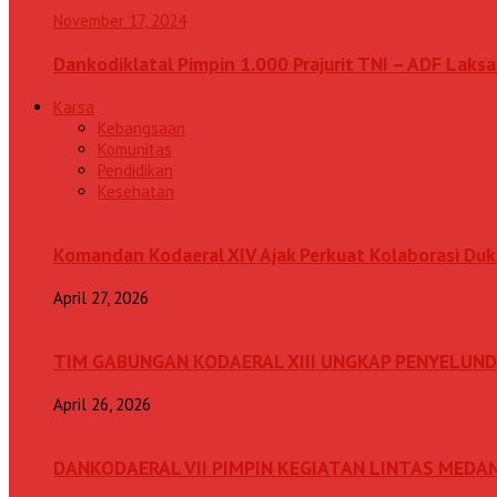
November 17, 2024
Dankodiklatal Pimpin 1.000 Prajurit TNI – ADF Lak
Karsa
Kebangsaan
Komunitas
Pendidikan
Kesehatan
Komandan Kodaeral XIV Ajak Perkuat Kolaborasi D
April 27, 2026
TIM GABUNGAN KODAERAL XIII UNGKAP PENYELUN
April 26, 2026
DANKODAERAL VII PIMPIN KEGIATAN LINTAS MEDA