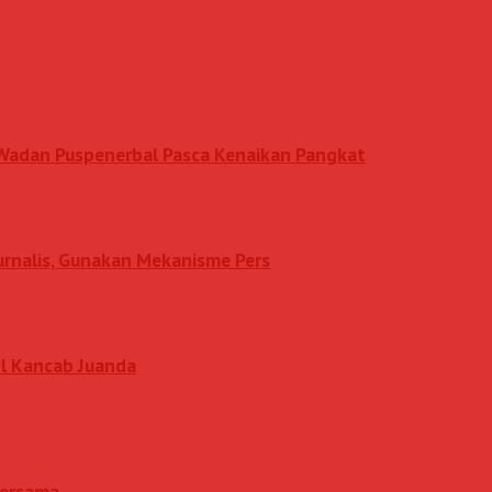
n Wadan Puspenerbal Pasca Kenaikan Pangkat
Jurnalis, Gunakan Mekanisme Pers
l Kancab Juanda
 Bersama