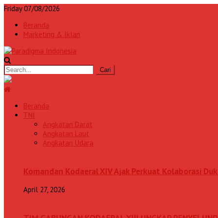
Friday 07/08/2026
Beranda
Marketing & Iklan
Beranda
TNI
Angkatan Darat
Angkatan Laut
Angkatan Udara
Komandan Kodaeral XIV Ajak Perkuat Kolaborasi D
April 27, 2026
TIM GABUNGAN KODAERAL XIII UNGKAP PENYELUN