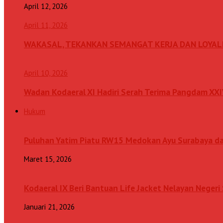
April 12, 2026
April 11, 2026
WAKASAL, TEKANKAN SEMANGAT KERJA DAN LOYAL
April 10, 2026
Wadan Kodaeral XI Hadiri Serah Terima Pangdam XX
Hukum
Puluhan Yatim Piatu RW15 Medokan Ayu Surabaya d
Maret 15, 2026
Kodaeral IX Beri Bantuan Life Jacket Nelayan Neger
Januari 21, 2026