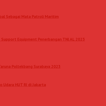
al Sebagai Mata Patroli Maritim
nd Support Equipment Penerbangan TNl AL 2023
 Taruna Poltekbang Surabaya 2023
o Udara HUT RI di Jakarta