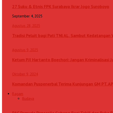
27 Suku & Etnis FPK Surabaya Ikrar Jogo Suroboyo
September 4, 2025
Agustus 28, 2025
Tradisi Peluit bagi Pati TNl AL, Sambut Kedatanga
Agustus 9, 2025
Ketum PJI Hartanto Boechori: Jangan Kriminalisasi 
Oktober 9, 2024
Komandan Puspenerbal Terima Kunjungan GM PT. AP
Ragam
Budaya
PAC Pemuda Pancasila Gubeng Bagi Takjil dan Buka