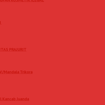
N
ITAS PRAJURIT
IV/Mandala Trikora
l Kancab Juanda