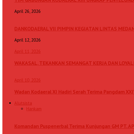
April 26, 2026
DANKODAERAL VII PIMPIN KEGIATAN LINTAS MEDA
April 12, 2026
April 11, 2026
WAKASAL, TEKANKAN SEMANGAT KERJA DAN LOYAL
April 10, 2026
Wadan Kodaeral XI Hadiri Serah Terima Pangdam XX
Alutsista
Hankam
Komandan Puspenerbal Terima Kunjungan GM PT. AP