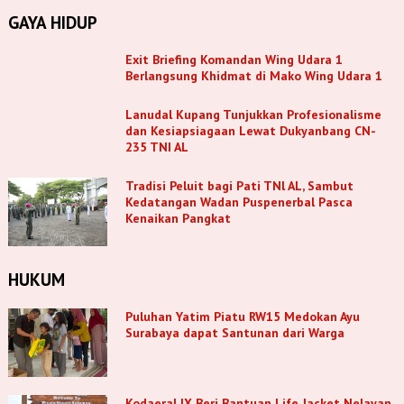
GAYA HIDUP
Exit Briefing Komandan Wing Udara 1
Berlangsung Khidmat di Mako Wing Udara 1
Lanudal Kupang Tunjukkan Profesionalisme
dan Kesiapsiagaan Lewat Dukyanbang CN-
235 TNI AL
Tradisi Peluit bagi Pati TNl AL, Sambut
Kedatangan Wadan Puspenerbal Pasca
Kenaikan Pangkat
HUKUM
Puluhan Yatim Piatu RW15 Medokan Ayu
Surabaya dapat Santunan dari Warga
Kodaeral IX Beri Bantuan Life Jacket Nelayan