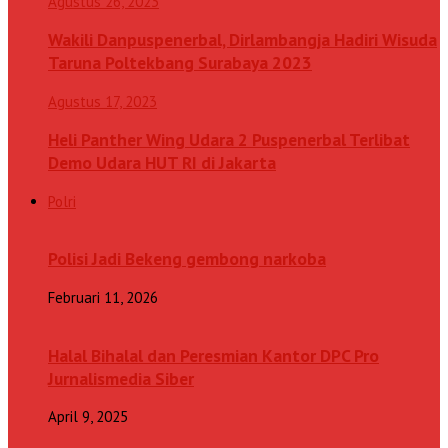
Agustus 26, 2023
Wakili Danpuspenerbal, Dirlambangja Hadiri Wisuda
Taruna Poltekbang Surabaya 2023
Agustus 17, 2023
Heli Panther Wing Udara 2 Puspenerbal Terlibat
Demo Udara HUT RI di Jakarta
Polri
Polisi Jadi Bekeng gembong narkoba
Februari 11, 2026
Halal Bihalal dan Peresmian Kantor DPC Pro
Jurnalismedia Siber
April 9, 2025