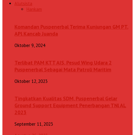
Alutsista
Hankam
Komandan Puspenerbal Terima Kunjungan GM PT.
APl Kancab Juanda
Oktober 9, 2024
Terlibat PAM KTT AIS, Pesud Wing Udara 2
Puspenerbal Sebagai Mata Patroli Maritim
Oktober 12, 2023
Tingkatkan Kualitas SDM, Puspenerbal Gelar
Ground Support Equipment Penerbangan TNl AL
2023
September 11, 2023