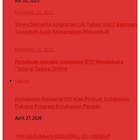
Juli 20, 2023
November 13, 2022
Siswa Diktukba Angkatan LIII Tahun 2022 Kejuruan
Senavbah Asah Kemampuan Menembak
November 11, 2022
Persatuan Jurnalis Indonesia (PJI) Mendukung
“Sinergi Sejuta UMKM
Daerah
Komandan Kodaeral XIV Ajak Perkuat Kolaborasi
Dukung Program Ketahanan Pangan
April 27, 2026
TIM GABUNGAN KODAERAL XIII UNGKAP