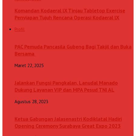
Komandan Kodaeral lX Tinjau Tabletop Exercise
Penyiapan Tujuh Rencana Operasi Kodaeral lX
Profil
PAC Pemuda Pancasila Gubeng Bagi Takjil dan Buka
Bersama
Maret 22, 2025
Jalankan Fungsi Pangkalan, Lanudal Manado
Dukung Layanan VIP dan MPA Pesud TNI AL
Agustus 28, 2023
Ketua Gabungan Jalasenastri Kodiklatal Hadiri
Opening Ceremony Surabaya Great Expo 2023