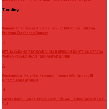
Trending
1
Komandan Kodaeral XIV Ajak Perkuat Kolaborasi Dukung
Program Ketahanan Pangan
2
KETUA CABANG 7 KORCAB V DJA II BERIKAN BANTUAN KEPADA
WARGA PEKALONGAN TERDAMPAK BANJIR
3
Kembangkan Karakter Pemimpin, Taruna AAL Tingkat III
Digembleng Latpim ll
4
Safety Berlalulintas, Prajurit dan PNS AAL Terima Sosialisasi E-
TLE