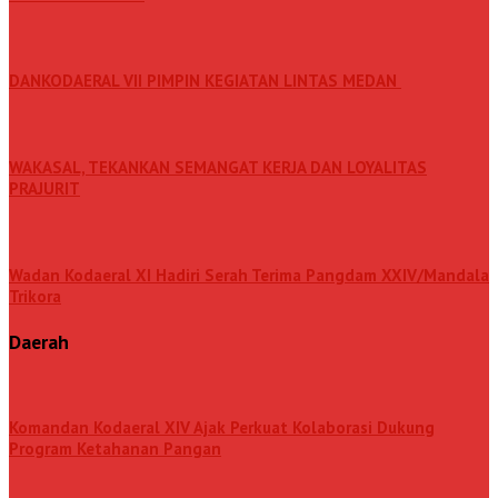
DANKODAERAL VII PIMPIN KEGIATAN LINTAS MEDAN
WAKASAL, TEKANKAN SEMANGAT KERJA DAN LOYALITAS
PRAJURIT
Wadan Kodaeral XI Hadiri Serah Terima Pangdam XXIV/Mandala
Trikora
Daerah
Komandan Kodaeral XIV Ajak Perkuat Kolaborasi Dukung
Program Ketahanan Pangan