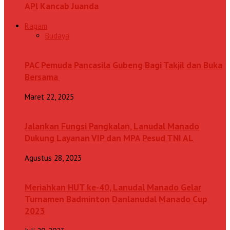
APl Kancab Juanda
Ragam
Budaya
PAC Pemuda Pancasila Gubeng Bagi Takjil dan Buka
Bersama
Maret 22, 2025
Jalankan Fungsi Pangkalan, Lanudal Manado
Dukung Layanan VIP dan MPA Pesud TNI AL
Agustus 28, 2023
Meriahkan HUT ke-40, Lanudal Manado Gelar
Turnamen Badminton Danlanudal Manado Cup
2023