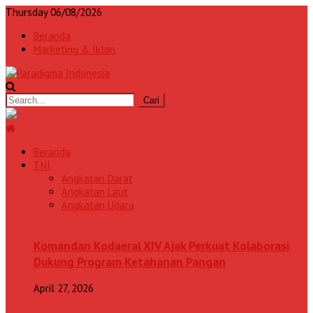
Thursday 06/08/2026
Beranda
Marketing & Iklan
Beranda
TNI
Angkatan Darat
Angkatan Laut
Angkatan Udara
Komandan Kodaeral XIV Ajak Perkuat Kolaborasi
Dukung Program Ketahanan Pangan
April 27, 2026