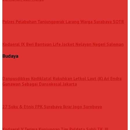
Polres Pelabuhan Tanjungperak Larang Warga Surabaya SOTR
Kodaeral IX Beri Bantuan Life Jacket Nelayan Negeri Saleman
Budaya
Danpusdikkes Kodiklatal Kukuhkan Letkol Laut (K) Ari Endra
Gunawan Sebagai Dansekesal Jakarta
27 Suku & Etnis FPK Surabaya Ikrar Jogo Suroboyo
Kodaeral V Terima Kunjungan Tim Puldata Sahli TK. III