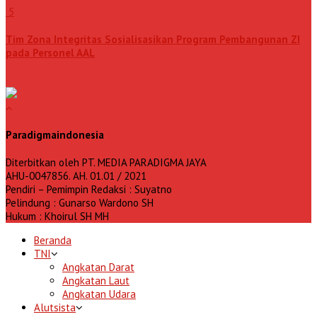
5
Tim Zona Integritas Sosialisasikan Program Pembangunan ZI
pada Personel AAL
Paradigmaindonesia
Diterbitkan oleh PT. MEDIA PARADIGMA JAYA
AHU-0047856. AH. 01.01 / 2021
Pendiri – Pemimpin Redaksi : Suyatno
Pelindung : Gunarso Wardono SH
Hukum : Khoirul SH MH
Beranda
TNI
Angkatan Darat
Angkatan Laut
Angkatan Udara
Alutsista