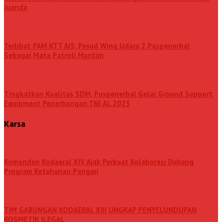
Juanda
Terlibat PAM KTT AIS, Pesud Wing Udara 2 Puspenerbal
Sebagai Mata Patroli Maritim
Tingkatkan Kualitas SDM, Puspenerbal Gelar Ground Support
Equipment Penerbangan TNl AL 2023
Karsa
Komandan Kodaeral XIV Ajak Perkuat Kolaborasi Dukung
Program Ketahanan Pangan
TIM GABUNGAN KODAERAL XIII UNGKAP PENYELUNDUPAN
KOSMETIK ILEGAL