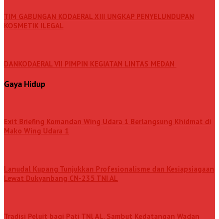
TIM GABUNGAN KODAERAL XIII UNGKAP PENYELUNDUPAN
KOSMETIK ILEGAL
DANKODAERAL VII PIMPIN KEGIATAN LINTAS MEDAN
Gaya Hidup
Exit Briefing Komandan Wing Udara 1 Berlangsung Khidmat di
Mako Wing Udara 1
Lanudal Kupang Tunjukkan Profesionalisme dan Kesiapsiagaan
Lewat Dukyanbang CN-235 TNI AL
Tradisi Peluit bagi Pati TNl AL, Sambut Kedatangan Wadan