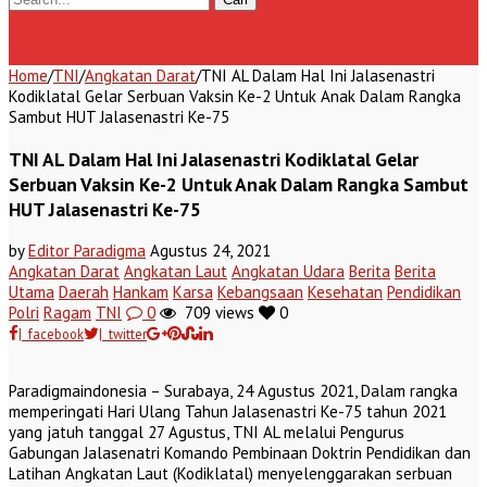
Home
/
TNI
/
Angkatan Darat
/
TNI AL Dalam Hal Ini Jalasenastri
Kodiklatal Gelar Serbuan Vaksin Ke-2 Untuk Anak Dalam Rangka
Sambut HUT Jalasenastri Ke-75
TNI AL Dalam Hal Ini Jalasenastri Kodiklatal Gelar
Serbuan Vaksin Ke-2 Untuk Anak Dalam Rangka Sambut
HUT Jalasenastri Ke-75
by
Editor Paradigma
Agustus 24, 2021
Angkatan Darat
Angkatan Laut
Angkatan Udara
Berita
Berita
Utama
Daerah
Hankam
Karsa
Kebangsaan
Kesehatan
Pendidikan
Polri
Ragam
TNI
0
709 views
0
| facebook
| twitter
Paradigmaindonesia – Surabaya, 24 Agustus 2021, Dalam rangka
memperingati Hari Ulang Tahun Jalasenastri Ke-75 tahun 2021
yang jatuh tanggal 27 Agustus, TNI AL melalui Pengurus
Gabungan Jalasenatri Komando Pembinaan Doktrin Pendidikan dan
Latihan Angkatan Laut (Kodiklatal) menyelenggarakan serbuan