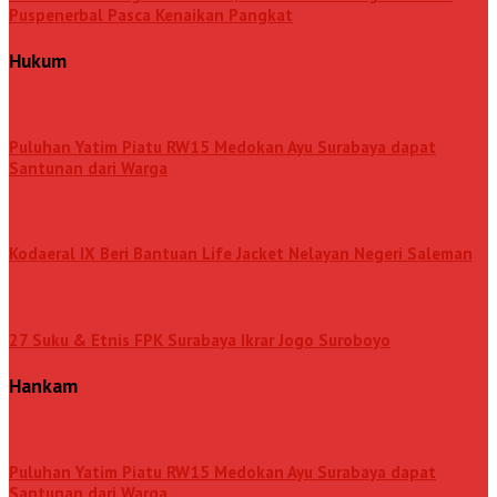
Puspenerbal Pasca Kenaikan Pangkat
Hukum
Puluhan Yatim Piatu RW15 Medokan Ayu Surabaya dapat
Santunan dari Warga
Kodaeral IX Beri Bantuan Life Jacket Nelayan Negeri Saleman
27 Suku & Etnis FPK Surabaya Ikrar Jogo Suroboyo
Hankam
Puluhan Yatim Piatu RW15 Medokan Ayu Surabaya dapat
Santunan dari Warga