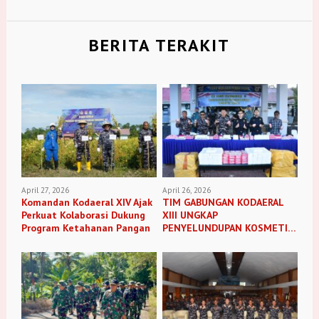
BERITA TERAKIT
April 27, 2026
April 26, 2026
Komandan Kodaeral XIV Ajak
TIM GABUNGAN KODAERAL
Perkuat Kolaborasi Dukung
XIII UNGKAP
Program Ketahanan Pangan
PENYELUNDUPAN KOSMETIK
ILEGAL