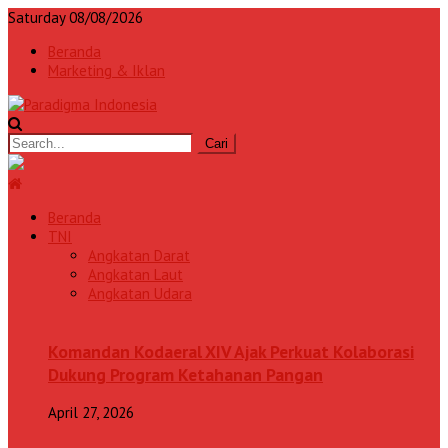
Saturday 08/08/2026
Beranda
Marketing & Iklan
Beranda
TNI
Angkatan Darat
Angkatan Laut
Angkatan Udara
Komandan Kodaeral XIV Ajak Perkuat Kolaborasi
Dukung Program Ketahanan Pangan
April 27, 2026