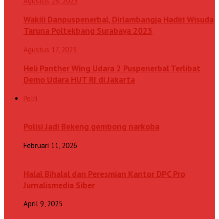
Agustus 26, 2023
Wakili Danpuspenerbal, Dirlambangja Hadiri Wisuda
Taruna Poltekbang Surabaya 2023
Agustus 17, 2023
Heli Panther Wing Udara 2 Puspenerbal Terlibat
Demo Udara HUT RI di Jakarta
Polri
Polisi Jadi Bekeng gembong narkoba
Februari 11, 2026
Halal Bihalal dan Peresmian Kantor DPC Pro
Jurnalismedia Siber
April 9, 2025