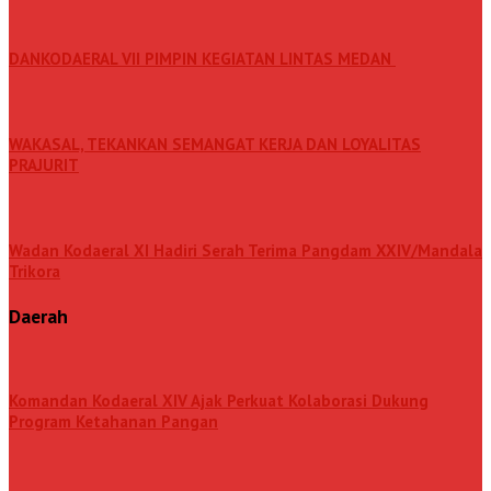
DANKODAERAL VII PIMPIN KEGIATAN LINTAS MEDAN
WAKASAL, TEKANKAN SEMANGAT KERJA DAN LOYALITAS
PRAJURIT
Wadan Kodaeral XI Hadiri Serah Terima Pangdam XXIV/Mandala
Trikora
Daerah
Komandan Kodaeral XIV Ajak Perkuat Kolaborasi Dukung
Program Ketahanan Pangan