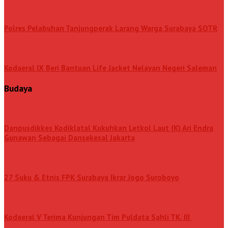
Polres Pelabuhan Tanjungperak Larang Warga Surabaya SOTR
Kodaeral IX Beri Bantuan Life Jacket Nelayan Negeri Saleman
Budaya
Danpusdikkes Kodiklatal Kukuhkan Letkol Laut (K) Ari Endra
Gunawan Sebagai Dansekesal Jakarta
27 Suku & Etnis FPK Surabaya Ikrar Jogo Suroboyo
Kodaeral V Terima Kunjungan Tim Puldata Sahli TK. III