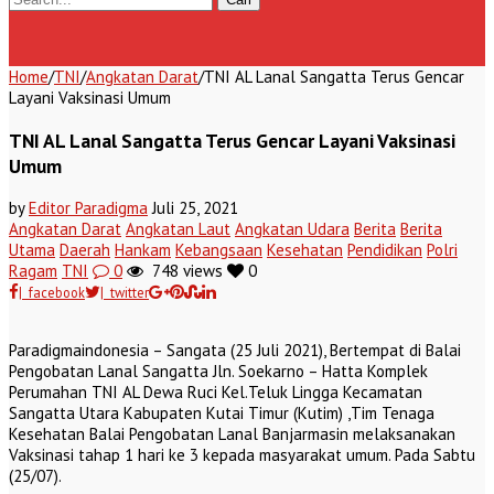
Home
/
TNI
/
Angkatan Darat
/
TNI AL Lanal Sangatta Terus Gencar
Layani Vaksinasi Umum
TNI AL Lanal Sangatta Terus Gencar Layani Vaksinasi
Umum
by
Editor Paradigma
Juli 25, 2021
Angkatan Darat
Angkatan Laut
Angkatan Udara
Berita
Berita
Utama
Daerah
Hankam
Kebangsaan
Kesehatan
Pendidikan
Polri
Ragam
TNI
0
748 views
0
| facebook
| twitter
Paradigmaindonesia – Sangata (25 Juli 2021), Bertempat di Balai
Pengobatan Lanal Sangatta Jln. Soekarno – Hatta Komplek
Perumahan TNI AL Dewa Ruci Kel.Teluk Lingga Kecamatan
Sangatta Utara Kabupaten Kutai Timur (Kutim) ,Tim Tenaga
Kesehatan Balai Pengobatan Lanal Banjarmasin melaksanakan
Vaksinasi tahap 1 hari ke 3 kepada masyarakat umum. Pada Sabtu
(25/07).