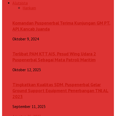
Alutsista
Hankam
Komandan Puspenerbal Terima Kunjungan GM PT.
APl Kancab Juanda
Oktober 9, 2024
Terlibat PAM KTT AIS, Pesud Wing Udara 2
Puspenerbal Sebagai Mata Patroli Maritim
Oktober 12, 2023
Tingkatkan Kualitas SDM, Puspenerbal Gelar
Ground Support Equipment Penerbangan TNl AL
2023
September 11, 2023