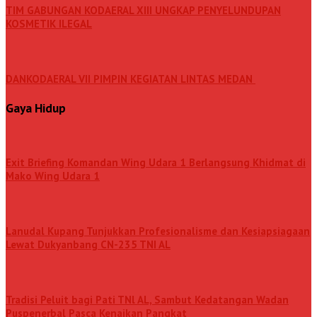
TIM GABUNGAN KODAERAL XIII UNGKAP PENYELUNDUPAN
KOSMETIK ILEGAL
DANKODAERAL VII PIMPIN KEGIATAN LINTAS MEDAN
Gaya Hidup
Exit Briefing Komandan Wing Udara 1 Berlangsung Khidmat di
Mako Wing Udara 1
Lanudal Kupang Tunjukkan Profesionalisme dan Kesiapsiagaan
Lewat Dukyanbang CN-235 TNI AL
Tradisi Peluit bagi Pati TNl AL, Sambut Kedatangan Wadan
Puspenerbal Pasca Kenaikan Pangkat