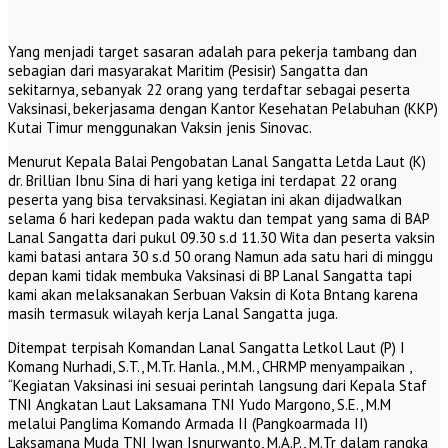
Yang menjadi target sasaran adalah para pekerja tambang dan
sebagian dari masyarakat Maritim (Pesisir) Sangatta dan
sekitarnya, sebanyak 22 orang yang terdaftar sebagai peserta
Vaksinasi, bekerjasama dengan Kantor Kesehatan Pelabuhan (KKP)
Kutai Timur menggunakan Vaksin jenis Sinovac.
Menurut Kepala Balai Pengobatan Lanal Sangatta Letda Laut (K)
dr. Brillian Ibnu Sina di hari yang ketiga ini terdapat 22 orang
peserta yang bisa tervaksinasi. Kegiatan ini akan dijadwalkan
selama 6 hari kedepan pada waktu dan tempat yang sama di BAP
Lanal Sangatta dari pukul 09.30 s.d 11.30 Wita dan peserta vaksin
kami batasi antara 30 s.d 50 orang Namun ada satu hari di minggu
depan kami tidak membuka Vaksinasi di BP Lanal Sangatta tapi
kami akan melaksanakan Serbuan Vaksin di Kota Bntang karena
masih termasuk wilayah kerja Lanal Sangatta juga.
Ditempat terpisah Komandan Lanal Sangatta Letkol Laut (P) I
Komang Nurhadi, S.T., M.Tr. Hanla., M.M., CHRMP menyampaikan ,
“Kegiatan Vaksinasi ini sesuai perintah langsung dari Kepala Staf
TNI Angkatan Laut Laksamana TNI Yudo Margono, S.E., M.M
melalui Panglima Komando Armada II (Pangkoarmada II)
Laksamana Muda TNI Iwan Isnurwanto, M.A.P., M.Tr dalam rangka