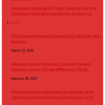
Komandan Kodaeral lX Tinjau Tabletop Exercise
Penyiapan Tujuh Rencana Operasi Kodaeral lX
Profil
PAC Pemuda Pancasila Gubeng Bagi Takjil dan Buka
Bersama
Maret 22, 2025
Jalankan Fungsi Pangkalan, Lanudal Manado
Dukung Layanan VIP dan MPA Pesud TNI AL
Agustus 28, 2023
Ketua Gabungan Jalasenastri Kodiklatal Hadiri
Opening Ceremony Surabaya Great Expo 2023