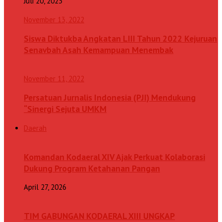
Juli 20, 2023
November 13, 2022
Siswa Diktukba Angkatan LIII Tahun 2022 Kejuruan
Senavbah Asah Kemampuan Menembak
November 11, 2022
Persatuan Jurnalis Indonesia (PJI) Mendukung
“Sinergi Sejuta UMKM
Daerah
Komandan Kodaeral XIV Ajak Perkuat Kolaborasi
Dukung Program Ketahanan Pangan
April 27, 2026
TIM GABUNGAN KODAERAL XIII UNGKAP