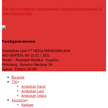
Tim Zona Integritas Sosialisasikan Program Pembangunan ZI
pada Personel AAL
Paradigmaindonesia
Diterbitkan oleh PT. MEDIA PARADIGMA JAYA
AHU-0047856. AH. 01.01 / 2021
Pendiri – Pemimpin Redaksi : Suyatno
Pelindung : Gunarso Wardono SH
Hukum : Khoirul SH MH
Beranda
TNI
Angkatan Darat
Angkatan Laut
Angkatan Udara
Alutsista
Hankam