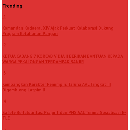
Trending
1
Komandan Kodaeral XIV Ajak Perkuat Kolaborasi Dukung
Program Ketahanan Pangan
2
KETUA CABANG 7 KORCAB V DJA II BERIKAN BANTUAN KEPADA
WARGA PEKALONGAN TERDAMPAK BANJIR
3
Kembangkan Karakter Pemimpin, Taruna AAL Tingkat III
Digembleng Latpim ll
4
Safety Berlalulintas, Prajurit dan PNS AAL Terima Sosialisasi E-
TLE
5