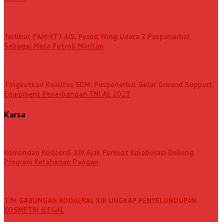
Terlibat PAM KTT AIS, Pesud Wing Udara 2 Puspenerbal
Sebagai Mata Patroli Maritim
Tingkatkan Kualitas SDM, Puspenerbal Gelar Ground Support
Equipment Penerbangan TNl AL 2023
Karsa
Komandan Kodaeral XIV Ajak Perkuat Kolaborasi Dukung
Program Ketahanan Pangan
TIM GABUNGAN KODAERAL XIII UNGKAP PENYELUNDUPAN
KOSMETIK ILEGAL