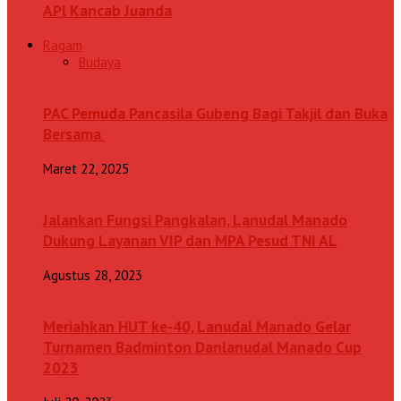
APl Kancab Juanda
Ragam
Budaya
PAC Pemuda Pancasila Gubeng Bagi Takjil dan Buka
Bersama
Maret 22, 2025
Jalankan Fungsi Pangkalan, Lanudal Manado
Dukung Layanan VIP dan MPA Pesud TNI AL
Agustus 28, 2023
Meriahkan HUT ke-40, Lanudal Manado Gelar
Turnamen Badminton Danlanudal Manado Cup
2023