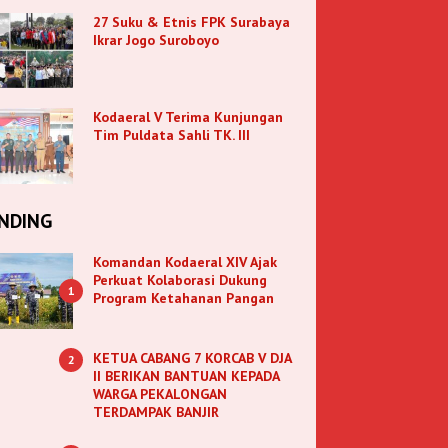
27 Suku & Etnis FPK Surabaya
Ikrar Jogo Suroboyo
Kodaeral V Terima Kunjungan
Tim Puldata Sahli TK. III
NDING
Komandan Kodaeral XIV Ajak
Perkuat Kolaborasi Dukung
1
Program Ketahanan Pangan
KETUA CABANG 7 KORCAB V DJA
2
II BERIKAN BANTUAN KEPADA
WARGA PEKALONGAN
TERDAMPAK BANJIR