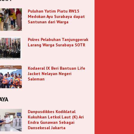
Puluhan Yatim Piatu RW15
Medokan Ayu Surabaya dapat
Santunan dari Warga
Polres Pelabuhan Tanjungperak
Larang Warga Surabaya SOTR
Kodaeral IX Beri Bantuan Life
Jacket Nelayan Negeri
Saleman
AYA
Danpusdikkes Kodiklatal
Kukuhkan Letkol Laut (K) Ari
Endra Gunawan Sebagai
Dansekesal Jakarta