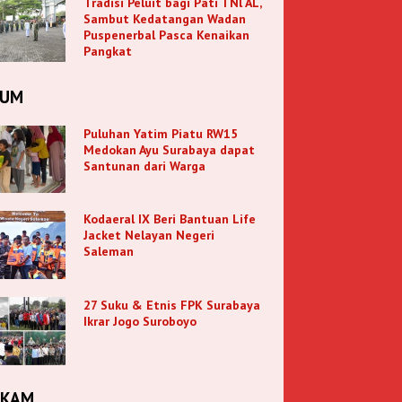
Tradisi Peluit bagi Pati TNl AL,
Sambut Kedatangan Wadan
Puspenerbal Pasca Kenaikan
Pangkat
KUM
Puluhan Yatim Piatu RW15
Medokan Ayu Surabaya dapat
Santunan dari Warga
Kodaeral IX Beri Bantuan Life
Jacket Nelayan Negeri
Saleman
27 Suku & Etnis FPK Surabaya
Ikrar Jogo Suroboyo
NKAM