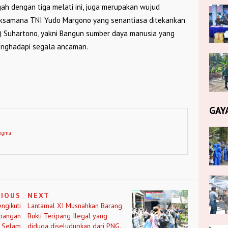
gah dengan tiga melati ini, juga merupakan wujud
Laksamana TNI Yudo Margono yang senantiasa ditekankan
) Suhartono, yakni Bangun sumber daya manusia yang
menghadapi segala ancaman.
GAY
digma
VIOUS
NEXT
ngikuti
Lantamal XI Musnahkan Barang
mbangan
Bukti Teripang Ilegal yang
l Selam
diduga diseludupkan dari PNG.