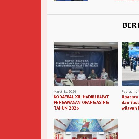
BER
Maret 11, 2026
Februari 14
KODAERAL XIII HADIRI RAPAT
Upacara 
PENGAWASAN ORANG ASING
dan Yust
TAHUN 2026
wilayah