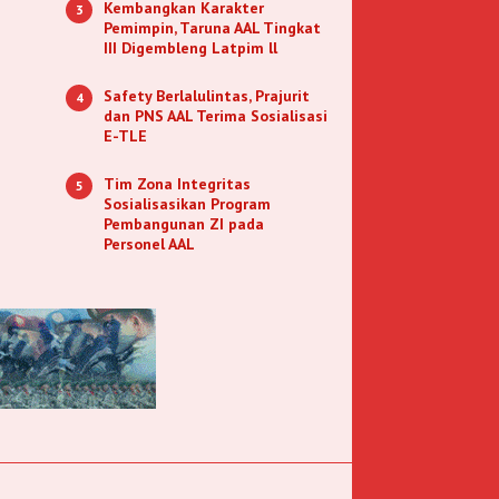
Kembangkan Karakter
3
Pemimpin, Taruna AAL Tingkat
III Digembleng Latpim ll
Safety Berlalulintas, Prajurit
4
dan PNS AAL Terima Sosialisasi
E-TLE
Tim Zona Integritas
5
Sosialisasikan Program
Pembangunan ZI pada
Personel AAL