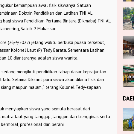
engukur kemampuan awal fisik siswanya, Satuan
embinaan Doktrin Pendidikan dan Latihan TNI AL
g bagi siswa Pendidikan Pertama Bintara (Dikmaba) TNI AL
ineering, Satdik 2 Makassar.
ore (26/4/2022) jelang waktu berbuka puasa tersebut,
assar Kolonel Laut (P) Tedy Barata. Sementara Latihan
 dan 10 diantaranya adalah siswa wanita.
r sedang mengikuti pendidikan tahap dasar keprajuritan
l lalu. Selama Diksarit para siswa akan dibina fisik dan
ik siang maupun malam, “ terang Kolonel Tedy-sapaan
DAE
tuk menyiapkan siswa yang semula berasal dari
 matra laut yang tanggap, tanggon dan trengginas serta
bermoral, profesional dan berani.