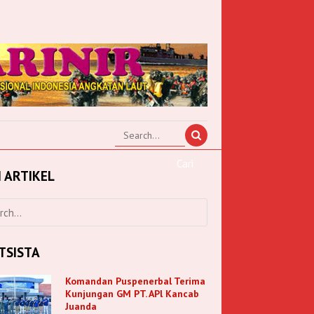
I ARTIKEL
TSISTA
Komandan Puspenerbal Terima
Kunjungan GM PT. APl Kancab
Juanda