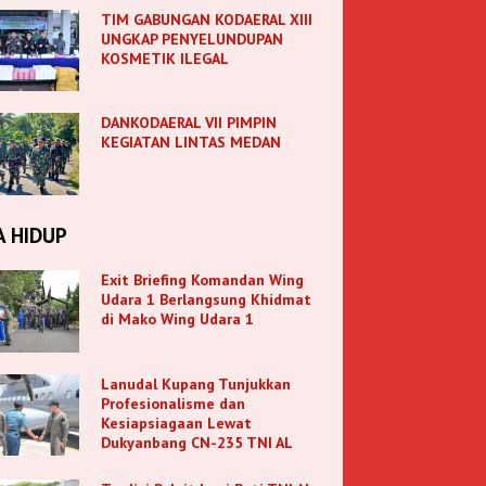
TIM GABUNGAN KODAERAL XIII
UNGKAP PENYELUNDUPAN
KOSMETIK ILEGAL
DANKODAERAL VII PIMPIN
KEGIATAN LINTAS MEDAN
A HIDUP
Exit Briefing Komandan Wing
Udara 1 Berlangsung Khidmat
di Mako Wing Udara 1
Lanudal Kupang Tunjukkan
Profesionalisme dan
Kesiapsiagaan Lewat
Dukyanbang CN-235 TNI AL