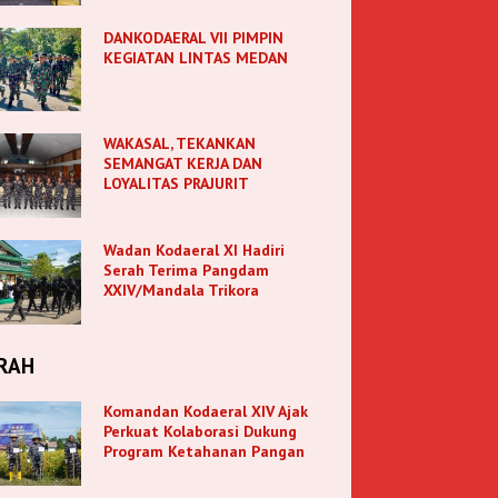
DANKODAERAL VII PIMPIN
KEGIATAN LINTAS MEDAN
WAKASAL, TEKANKAN
SEMANGAT KERJA DAN
LOYALITAS PRAJURIT
Wadan Kodaeral XI Hadiri
Serah Terima Pangdam
XXIV/Mandala Trikora
RAH
Komandan Kodaeral XIV Ajak
Perkuat Kolaborasi Dukung
Program Ketahanan Pangan