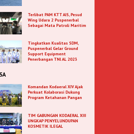
Terlibat PAM KTT AIS, Pesud
Wing Udara 2 Puspenerbal
Sebagai Mata Patroli Maritim
Tingkatkan Kualitas SDM,
Puspenerbal Gelar Ground
Support Equipment
Penerbangan TNl AL 2023
SA
Komandan Kodaeral XIV Ajak
Perkuat Kolaborasi Dukung
Program Ketahanan Pangan
TIM GABUNGAN KODAERAL XIII
UNGKAP PENYELUNDUPAN
KOSMETIK ILEGAL