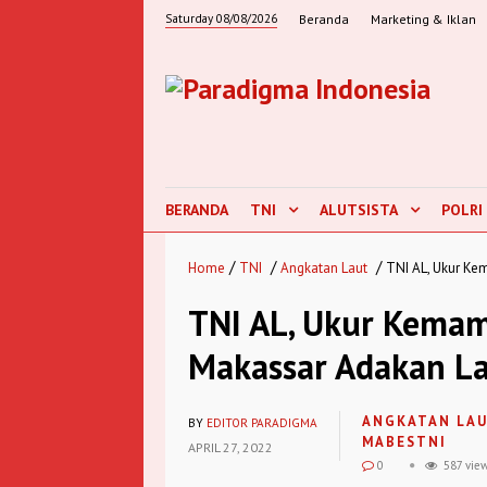
Saturday 08/08/2026
Beranda
Marketing & Iklan
BERANDA
TNI
ALUTSISTA
POLRI
/
/
/
Home
TNI
Angkatan Laut
TNI AL, Ukur Ke
TNI AL, Ukur Kemamp
Makassar Adakan La
ANGKATAN LA
BY
EDITOR PARADIGMA
MABESTNI
APRIL 27, 2022
0
587 vie