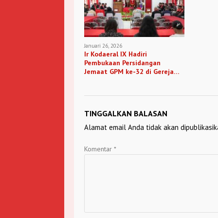
Januari 26, 2026
Ir Kodaeral IX Hadiri
Pembukaan Persidangan
Jemaat GPM ke-32 di Gereja
Mahanaim Kodaeral IX
TINGGALKAN BALASAN
Alamat email Anda tidak akan dipublikasik
Komentar
*