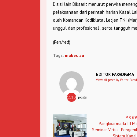
Disisi lain Diksarit menurut perwira menen
pelaksanaan dari perintah harian Kasal 
oleh Komandan Kodiklatal Letjen TNI (Mar
unggul dan profesional , serta tangguh 
(Pen/red)
Tags:
mabes au
EDITOR PARADIGMA
View all posts by Editor Para
11106
posts
PRE
Pangkoarmada III Me
Seminar Virtual Penge
Sistem Kapa