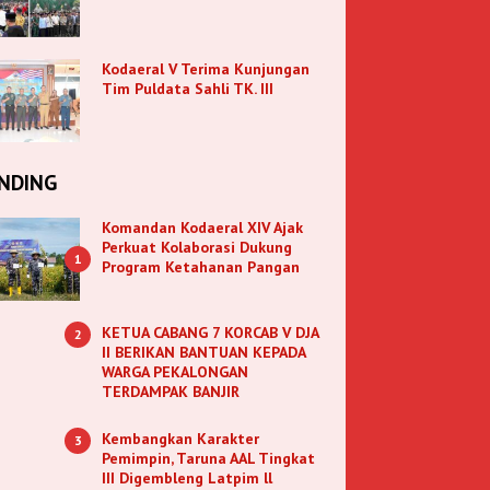
Kodaeral V Terima Kunjungan
Tim Puldata Sahli TK. III
NDING
Komandan Kodaeral XIV Ajak
Perkuat Kolaborasi Dukung
1
Program Ketahanan Pangan
KETUA CABANG 7 KORCAB V DJA
2
II BERIKAN BANTUAN KEPADA
WARGA PEKALONGAN
TERDAMPAK BANJIR
Kembangkan Karakter
3
Pemimpin, Taruna AAL Tingkat
III Digembleng Latpim ll