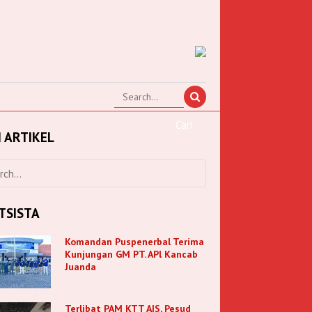
I ARTIKEL
TSISTA
Komandan Puspenerbal Terima
Kunjungan GM PT. APl Kancab
Juanda
Terlibat PAM KTT AIS, Pesud