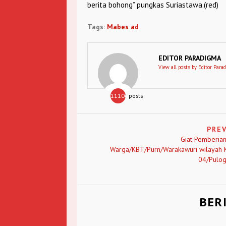
berita bohong” pungkas Suriastawa.(red)
Tags:
Mabes ad
EDITOR PARADIGMA
View all posts by Editor Para
11106
posts
PRE
Giat Pemberian
Warga/KBT/Purn/Warakawuri wilayah 
04/Pulog
BER