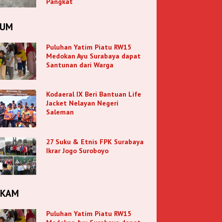
Pangkat
KUM
Puluhan Yatim Piatu RW15
Medokan Ayu Surabaya dapat
Santunan dari Warga
Kodaeral IX Beri Bantuan Life
Jacket Nelayan Negeri
Saleman
27 Suku & Etnis FPK Surabaya
Ikrar Jogo Suroboyo
NKAM
Puluhan Yatim Piatu RW15