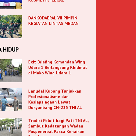
DANKODAERAL VII PIMPIN
KEGIATAN LINTAS MEDAN
A HIDUP
Exit Briefing Komandan Wing
Udara 1 Berlangsung Khidmat
di Mako Wing Udara 1
Lanudal Kupang Tunjukkan
Profesionalisme dan
Kesiapsiagaan Lewat
Dukyanbang CN-235 TNI AL
Tradisi Peluit bagi Pati TNl AL,
Sambut Kedatangan Wadan
Puspenerbal Pasca Kenaikan