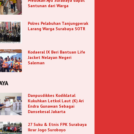
Medokan Ayu Surabaya dapat
Santunan dari Warga
Polres Pelabuhan Tanjungperak
Larang Warga Surabaya SOTR
Kodaeral IX Beri Bantuan Life
Jacket Nelayan Negeri
Saleman
AYA
Danpusdikkes Kodiklatal
Kukuhkan Letkol Laut (K) Ari
Endra Gunawan Sebagai
Dansekesal Jakarta
27 Suku & Etnis FPK Surabaya
Ikrar Jogo Suroboyo