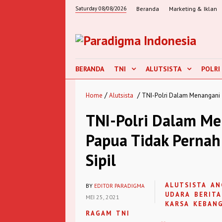
Saturday 08/08/2026
Beranda
Marketing & Iklan
BERANDA
TNI
ALUTSISTA
POLRI
/
/
Home
Alutsista
TNI-Polri Dalam Menangani T
TNI-Polri Dalam Me
Papua Tidak Pernah
Sipil
ALUTSISTA
AN
BY
EDITOR PARADIGMA
UDARA
BERITA
MEI 25, 2021
KARSA
KEBAN
RAGAM
TNI