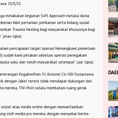
lasa 25/5/21.
juga melakukan kegiatan Soft Approach melalui dunia
erian bibit pertanian, perikanan serta bidang sosial
mberikan Trauma Healing bagi masyarakat khususnya bagi
 jelas Iqbal.
g dalam pencapaian target operasi Nemangkawi, pemetaan
O) sudah kami petakan sebelum operasi penegakam
epala suku dan tokoh masyarakat setempat” ujar Iqbal.
DAE
enerangan Kogabwilhan III, Kolonel Czi IGN Suriastawa.
litik dengan label teroris tidak mendapat dukungan dari
ata mereka, TNI-Polri selalu membatasi ruang gerak
.
a sosial atau media online dengan memanfaatkan
kung oleh media pro mereka, dengan menyebar berita-