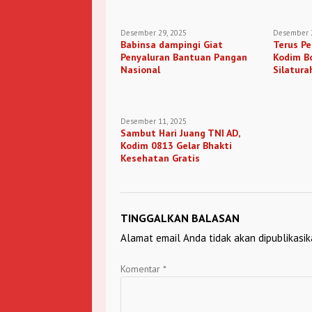
Desember 29, 2025
Desember 2
Babinsa dampingi Giat
Terus Pe
Penyaluran Bantuan Pangan
Kodim B
Nasional
Silatura
Media
Desember 11, 2025
Sambut Hari Juang TNI AD,
Kodim 0813 Gelar Bhakti
Kesehatan Gratis
TINGGALKAN BALASAN
Alamat email Anda tidak akan dipublikasik
Komentar
*