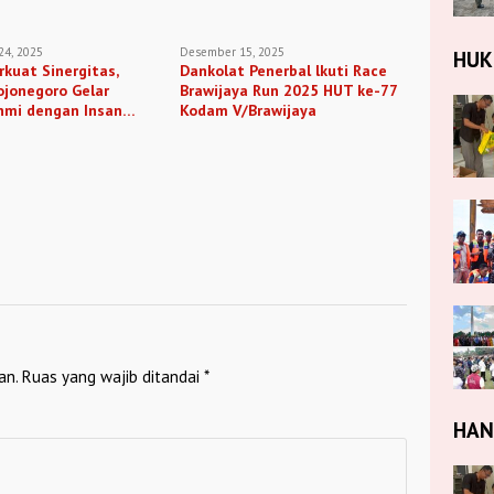
4, 2025
Desember 15, 2025
HU
rkuat Sinergitas,
Dankolat Penerbal lkuti Race
ojonegoro Gelar
Brawijaya Run 2025 HUT ke-77
hmi dengan Insan
Kodam V/Brawijaya
an.
Ruas yang wajib ditandai
*
HA