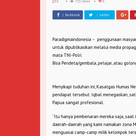
0
713 views
0
| facebook
| twitter
Paradigmaindonesia – penggunaan masyarak
untuk dipublikasikan melalui media prop
mata TNI-Polri.
Bisa Pendeta/gembala, pelajar, atau golon
Menyikapi tuduhan ini, Kasatgas Humas 
pendapat tersebut. Iqbal menegaskan, sa
Papua sangat profesional.
“Itu hanya pembenaran mereka saja, saat i
daerah-daerah yang kami namakan zona Mini
menguasai camp-camp milik kelompok ters