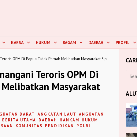
KARSA
HUKUM
RAGAM
DAERAH
PROFIL
eroris OPM Di Papua Tidak Pernah Melibatkan Masyarakat Sipil
CAR
nangani Teroris OPM Di
 Melibatkan Masyarakat
ALU
GKATAN DARAT
ANGKATAN LAUT
ANGKATAN
BERITA UTAMA
DAERAH
HANKAM
HUKUM
GSAAN
KOMUNITAS
PENDIDIKAN
POLRI