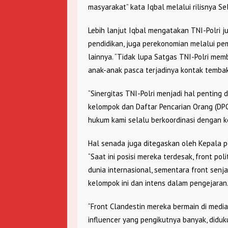
masyarakat” kata Iqbal melalui rilisnya Se
Lebih lanjut Iqbal mengatakan TNI-Polri 
pendidikan, juga perekonomian melalui pemb
lainnya. “Tidak lupa Satgas TNI-Polri me
anak-anak pasca terjadinya kontak tembak”
“Sinergitas TNI-Polri menjadi hal pentin
kelompok dan Daftar Pencarian Orang (DP
hukum kami selalu berkoordinasi dengan k
Hal senada juga ditegaskan oleh Kepala p
“Saat ini posisi mereka terdesak, front po
dunia internasional, sementara front senj
kelompok ini dan intens dalam pengejaran
“Front Clandestin mereka bermain di medi
influencer yang pengikutnya banyak, didu