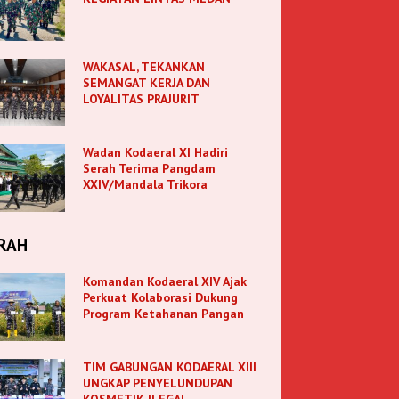
WAKASAL, TEKANKAN
SEMANGAT KERJA DAN
LOYALITAS PRAJURIT
Wadan Kodaeral XI Hadiri
Serah Terima Pangdam
XXIV/Mandala Trikora
RAH
Komandan Kodaeral XIV Ajak
Perkuat Kolaborasi Dukung
Program Ketahanan Pangan
TIM GABUNGAN KODAERAL XIII
UNGKAP PENYELUNDUPAN
KOSMETIK ILEGAL