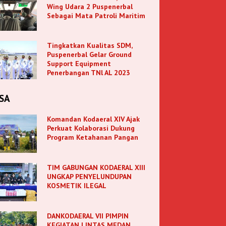
Wing Udara 2 Puspenerbal
Sebagai Mata Patroli Maritim
Tingkatkan Kualitas SDM,
Puspenerbal Gelar Ground
Support Equipment
Penerbangan TNl AL 2023
SA
Komandan Kodaeral XIV Ajak
Perkuat Kolaborasi Dukung
Program Ketahanan Pangan
TIM GABUNGAN KODAERAL XIII
UNGKAP PENYELUNDUPAN
KOSMETIK ILEGAL
DANKODAERAL VII PIMPIN
KEGIATAN LINTAS MEDAN