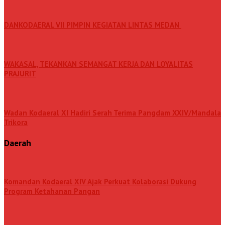
DANKODAERAL VII PIMPIN KEGIATAN LINTAS MEDAN
WAKASAL, TEKANKAN SEMANGAT KERJA DAN LOYALITAS
PRAJURIT
Wadan Kodaeral XI Hadiri Serah Terima Pangdam XXIV/Mandala
Trikora
Daerah
Komandan Kodaeral XIV Ajak Perkuat Kolaborasi Dukung
Program Ketahanan Pangan