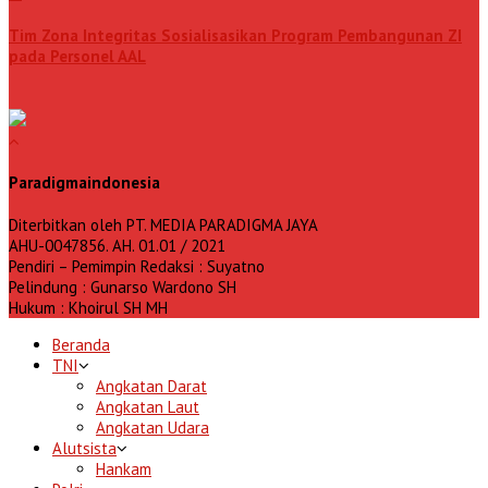
Tim Zona Integritas Sosialisasikan Program Pembangunan ZI
pada Personel AAL
Paradigmaindonesia
Diterbitkan oleh PT. MEDIA PARADIGMA JAYA
AHU-0047856. AH. 01.01 / 2021
Pendiri – Pemimpin Redaksi : Suyatno
Pelindung : Gunarso Wardono SH
Hukum : Khoirul SH MH
Beranda
TNI
Angkatan Darat
Angkatan Laut
Angkatan Udara
Alutsista
Hankam