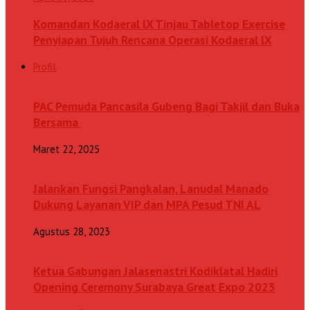
Komandan Kodaeral lX Tinjau Tabletop Exercise
Penyiapan Tujuh Rencana Operasi Kodaeral lX
Profil
PAC Pemuda Pancasila Gubeng Bagi Takjil dan Buka
Bersama
Maret 22, 2025
Jalankan Fungsi Pangkalan, Lanudal Manado
Dukung Layanan VIP dan MPA Pesud TNI AL
Agustus 28, 2023
Ketua Gabungan Jalasenastri Kodiklatal Hadiri
Opening Ceremony Surabaya Great Expo 2023