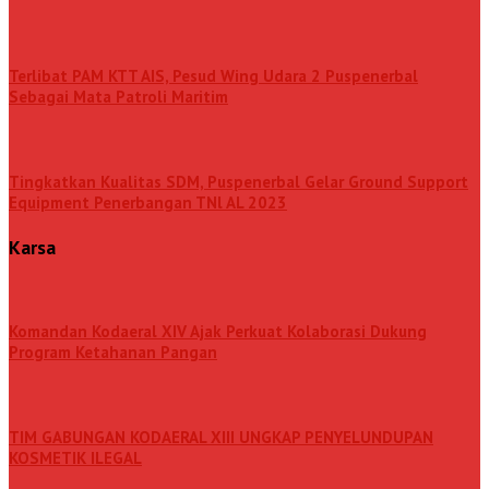
Terlibat PAM KTT AIS, Pesud Wing Udara 2 Puspenerbal
Sebagai Mata Patroli Maritim
Tingkatkan Kualitas SDM, Puspenerbal Gelar Ground Support
Equipment Penerbangan TNl AL 2023
Karsa
Komandan Kodaeral XIV Ajak Perkuat Kolaborasi Dukung
Program Ketahanan Pangan
TIM GABUNGAN KODAERAL XIII UNGKAP PENYELUNDUPAN
KOSMETIK ILEGAL