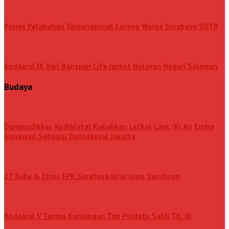
Polres Pelabuhan Tanjungperak Larang Warga Surabaya SOTR
Kodaeral IX Beri Bantuan Life Jacket Nelayan Negeri Saleman
Budaya
Danpusdikkes Kodiklatal Kukuhkan Letkol Laut (K) Ari Endra
Gunawan Sebagai Dansekesal Jakarta
27 Suku & Etnis FPK Surabaya Ikrar Jogo Suroboyo
Kodaeral V Terima Kunjungan Tim Puldata Sahli TK. III