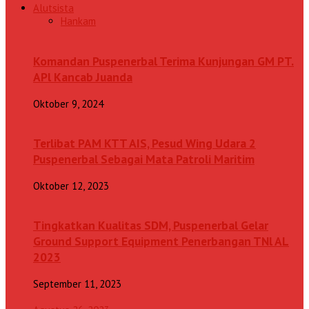
Alutsista
Hankam
Komandan Puspenerbal Terima Kunjungan GM PT.
APl Kancab Juanda
Oktober 9, 2024
Terlibat PAM KTT AIS, Pesud Wing Udara 2
Puspenerbal Sebagai Mata Patroli Maritim
Oktober 12, 2023
Tingkatkan Kualitas SDM, Puspenerbal Gelar
Ground Support Equipment Penerbangan TNl AL
2023
September 11, 2023