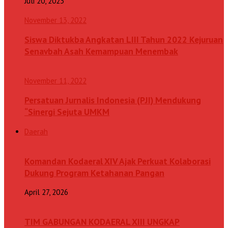
Juli 20, 2023
November 13, 2022
Siswa Diktukba Angkatan LIII Tahun 2022 Kejuruan
Senavbah Asah Kemampuan Menembak
November 11, 2022
Persatuan Jurnalis Indonesia (PJI) Mendukung
“Sinergi Sejuta UMKM
Daerah
Komandan Kodaeral XIV Ajak Perkuat Kolaborasi
Dukung Program Ketahanan Pangan
April 27, 2026
TIM GABUNGAN KODAERAL XIII UNGKAP