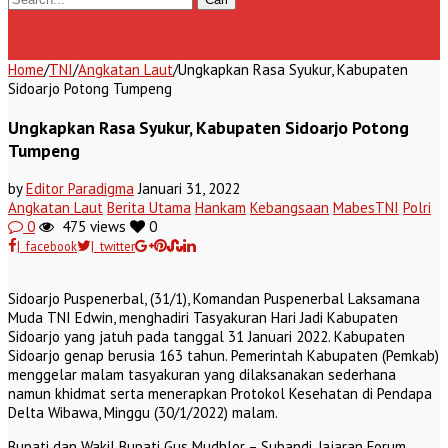
Home
/
TNI
/
Angkatan Laut
/
Ungkapkan Rasa Syukur, Kabupaten
Sidoarjo Potong Tumpeng
Ungkapkan Rasa Syukur, Kabupaten Sidoarjo Potong
Tumpeng
by
Editor Paradigma
Januari 31, 2022
Angkatan Laut
Berita Utama
Hankam
Kebangsaan
MabesTNI
Polri
0
475 views
0
| facebook
| twitter
Sidoarjo Puspenerbal, (31/1), Komandan Puspenerbal Laksamana
Muda TNI Edwin, menghadiri Tasyakuran Hari Jadi Kabupaten
Sidoarjo yang jatuh pada tanggal 31 Januari 2022. Kabupaten
Sidoarjo genap berusia 163 tahun. Pemerintah Kabupaten (Pemkab)
menggelar malam tasyakuran yang dilaksanakan sederhana
namun khidmat serta menerapkan Protokol Kesehatan di Pendapa
Delta Wibawa, Minggu (30/1/2022) malam.
Bupati dan Wakil Bupati Gus Mudhlor – Subandi, Jajaran Forum