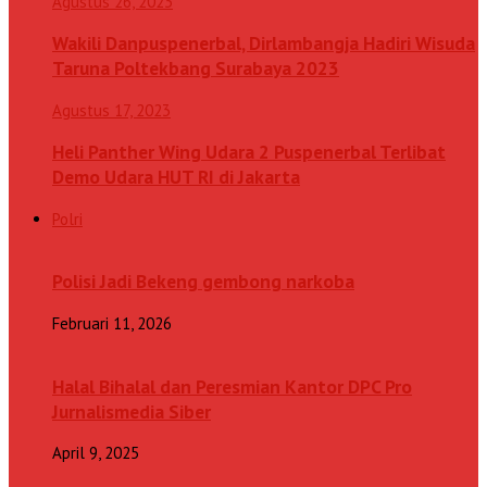
Agustus 26, 2023
Wakili Danpuspenerbal, Dirlambangja Hadiri Wisuda
Taruna Poltekbang Surabaya 2023
Agustus 17, 2023
Heli Panther Wing Udara 2 Puspenerbal Terlibat
Demo Udara HUT RI di Jakarta
Polri
Polisi Jadi Bekeng gembong narkoba
Februari 11, 2026
Halal Bihalal dan Peresmian Kantor DPC Pro
Jurnalismedia Siber
April 9, 2025