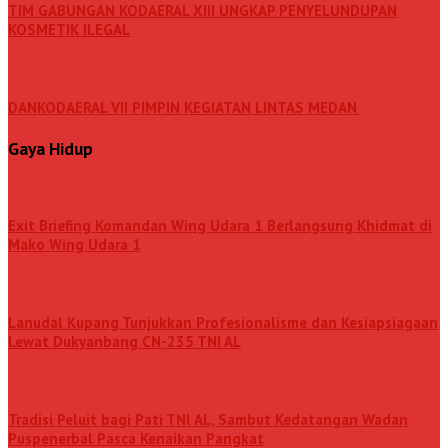
TIM GABUNGAN KODAERAL XIII UNGKAP PENYELUNDUPAN
KOSMETIK ILEGAL
DANKODAERAL VII PIMPIN KEGIATAN LINTAS MEDAN
Gaya Hidup
Exit Briefing Komandan Wing Udara 1 Berlangsung Khidmat di
Mako Wing Udara 1
Lanudal Kupang Tunjukkan Profesionalisme dan Kesiapsiagaan
Lewat Dukyanbang CN-235 TNI AL
Tradisi Peluit bagi Pati TNl AL, Sambut Kedatangan Wadan
Puspenerbal Pasca Kenaikan Pangkat