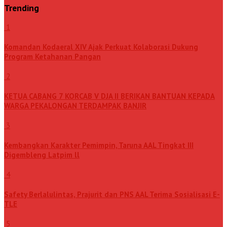
Trending
1
Komandan Kodaeral XIV Ajak Perkuat Kolaborasi Dukung
Program Ketahanan Pangan
2
KETUA CABANG 7 KORCAB V DJA II BERIKAN BANTUAN KEPADA
WARGA PEKALONGAN TERDAMPAK BANJIR
3
Kembangkan Karakter Pemimpin, Taruna AAL Tingkat III
Digembleng Latpim ll
4
Safety Berlalulintas, Prajurit dan PNS AAL Terima Sosialisasi E-
TLE
5