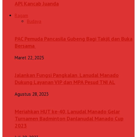
APl Kancab Juanda
Ragam
Budaya
PAC Pemuda Pancasila Gubeng Bagi Takjil dan Buka
Bersama
Maret 22, 2025
Jalankan Fungsi Pangkalan, Lanudal Manado
Dukung Layanan VIP dan MPA Pesud TNI AL
Agustus 28, 2023
Meriahkan HUT ke-40, Lanudal Manado Gelar
Turnamen Badminton Danlanudal Manado Cup
2023