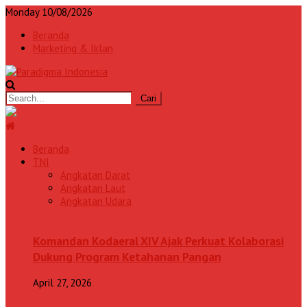
Monday 10/08/2026
Beranda
Marketing & Iklan
Beranda
TNI
Angkatan Darat
Angkatan Laut
Angkatan Udara
Komandan Kodaeral XIV Ajak Perkuat Kolaborasi
Dukung Program Ketahanan Pangan
April 27, 2026