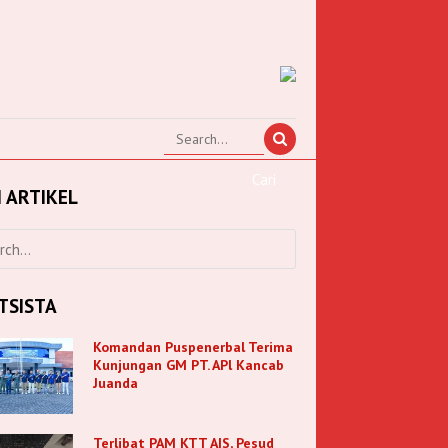
I ARTIKEL
TSISTA
Komandan Puspenerbal Terima
Kunjungan GM PT. APl Kancab
Juanda
Terlibat PAM KTT AIS, Pesud