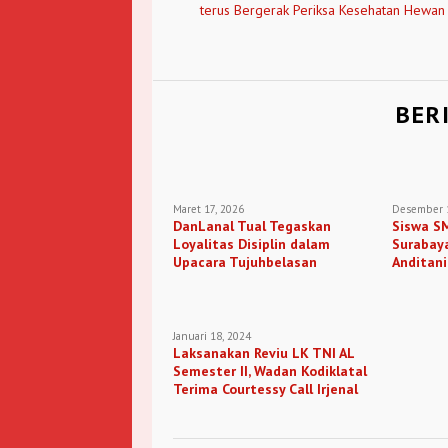
terus Bergerak Periksa Kesehatan Hewan
BER
Maret 17, 2026
Desember 1
DanLanal Tual Tegaskan
Siswa S
Loyalitas Disiplin dalam
Surabay
Upacara Tujuhbelasan
Anditani
Miss Yun
Januari 18, 2024
Laksanakan Reviu LK TNI AL
Semester II, Wadan Kodiklatal
Terima Courtessy Call Irjenal