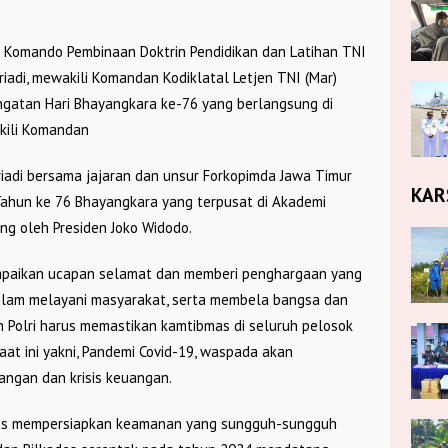
n Komando Pembinaan Doktrin Pendidikan dan Latihan TNI
iadi, mewakili Komandan Kodiklatal Letjen TNI (Mar)
ngatan Hari Bhayangkara ke-76 yang berlangsung di
akili Komandan
riadi bersama jajaran dan unsur Forkopimda Jawa Timur
KAR
Tahun ke 76 Bhayangkara yang terpusat di Akademi
ng oleh Presiden Joko Widodo.
mpaikan ucapan selamat dan memberi penghargaan yang
 dalam melayani masyarakat, serta membela bangsa dan
 Polri harus memastikan kamtibmas di seluruh pelosok
at ini yakni, Pandemi Covid-19, waspada akan
 pangan dan krisis keuangan.
harus mempersiapkan keamanan yang sungguh-sungguh