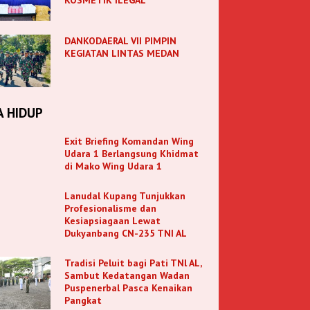
DANKODAERAL VII PIMPIN
KEGIATAN LINTAS MEDAN
A HIDUP
Exit Briefing Komandan Wing
Udara 1 Berlangsung Khidmat
di Mako Wing Udara 1
Lanudal Kupang Tunjukkan
Profesionalisme dan
Kesiapsiagaan Lewat
Dukyanbang CN-235 TNI AL
Tradisi Peluit bagi Pati TNl AL,
Sambut Kedatangan Wadan
Puspenerbal Pasca Kenaikan
Pangkat