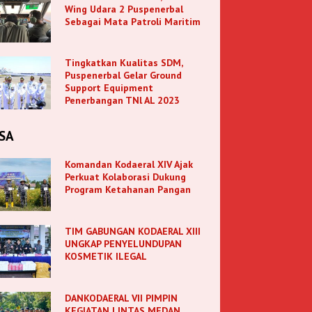
Wing Udara 2 Puspenerbal
Sebagai Mata Patroli Maritim
Tingkatkan Kualitas SDM,
Puspenerbal Gelar Ground
Support Equipment
Penerbangan TNl AL 2023
SA
Komandan Kodaeral XIV Ajak
Perkuat Kolaborasi Dukung
Program Ketahanan Pangan
TIM GABUNGAN KODAERAL XIII
UNGKAP PENYELUNDUPAN
KOSMETIK ILEGAL
DANKODAERAL VII PIMPIN
KEGIATAN LINTAS MEDAN