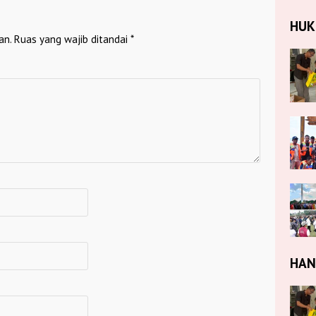
HU
an.
Ruas yang wajib ditandai
*
HA