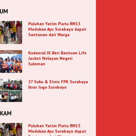
KUM
Puluhan Yatim Piatu RW15
Medokan Ayu Surabaya dapat
Santunan dari Warga
Kodaeral IX Beri Bantuan Life
Jacket Nelayan Negeri
Saleman
27 Suku & Etnis FPK Surabaya
Ikrar Jogo Suroboyo
NKAM
Puluhan Yatim Piatu RW15
Medokan Ayu Surabaya dapat