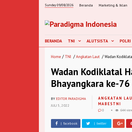
Sunday 09/08/2026
Beranda
Marketing & Iklan
BERANDA
TNI
ALUTSISTA
POLRI
/
/
/
Home
TNI
Angkatan Laut
Wadan Kodiklata
Wadan Kodiklatal H
Bhayangkara ke-76 
ANGKATAN LA
BY
EDITOR PARADIGMA
MABESTNI
JULI 5, 2022
0
644 vie
| facebook
| twitter