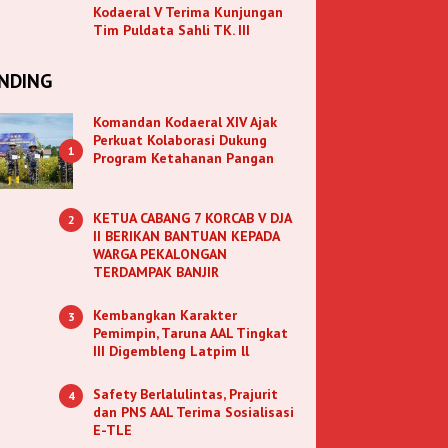
Kodaeral V Terima Kunjungan
Tim Puldata Sahli TK. III
NDING
Komandan Kodaeral XIV Ajak
Perkuat Kolaborasi Dukung
1
Program Ketahanan Pangan
KETUA CABANG 7 KORCAB V DJA
2
II BERIKAN BANTUAN KEPADA
WARGA PEKALONGAN
TERDAMPAK BANJIR
Kembangkan Karakter
3
Pemimpin, Taruna AAL Tingkat
III Digembleng Latpim ll
Safety Berlalulintas, Prajurit
4
dan PNS AAL Terima Sosialisasi
E-TLE