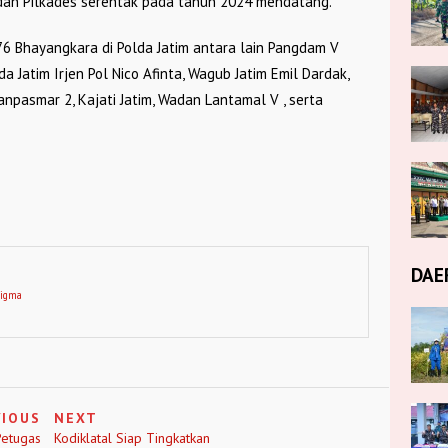
a dan Pilkades serentak pada tahun 2024 mendatang.
6 Bhayangkara di Polda Jatim antara lain Pangdam V
 Jatim Irjen Pol Nico Afinta, Wagub Jatim Emil Dardak,
anpasmar 2, Kajati Jatim, Wadan Lantamal V , serta
DAE
digma
VIOUS
NEXT
Petugas
Kodiklatal Siap Tingkatkan