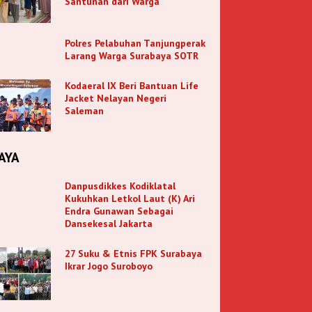
Santunan dari Warga
Polres Pelabuhan Tanjungperak
Larang Warga Surabaya SOTR
Kodaeral IX Beri Bantuan Life
Jacket Nelayan Negeri
Saleman
AYA
Danpusdikkes Kodiklatal
Kukuhkan Letkol Laut (K) Ari
Endra Gunawan Sebagai
Dansekesal Jakarta
27 Suku & Etnis FPK Surabaya
Ikrar Jogo Suroboyo