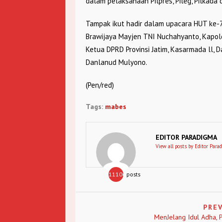
dalam pelaksanaan Pilpres, Pileg, Pilkad
Tampak ikut hadir dalam upacara HUT ke-7
Brawijaya Mayjen TNI Nuchahyanto, Kapolda
Ketua DPRD Provinsi Jatim, Kasarmada ll, D
Danlanud Mulyono.
(Pen/red)
Tags:
mabes
EDITOR PARADIGMA
View all posts by Editor Para
11106
posts
PRE
MenJelang Idul Adha, 