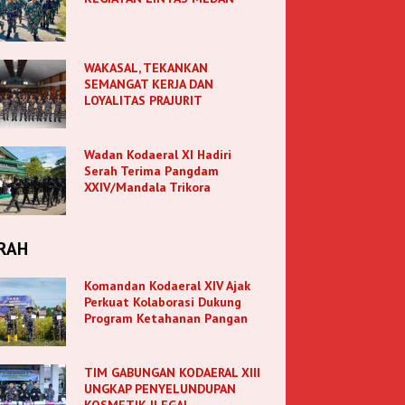
WAKASAL, TEKANKAN
SEMANGAT KERJA DAN
LOYALITAS PRAJURIT
Wadan Kodaeral XI Hadiri
Serah Terima Pangdam
XXIV/Mandala Trikora
RAH
Komandan Kodaeral XIV Ajak
Perkuat Kolaborasi Dukung
Program Ketahanan Pangan
TIM GABUNGAN KODAERAL XIII
UNGKAP PENYELUNDUPAN
KOSMETIK ILEGAL