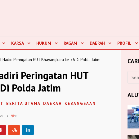
KARSA
HUKUM
RAGAM
DAERAH
PROFIL
l Hadiri Peringatan HUT Bhayangkara ke-76 Di Polda Jatim
CAR
adiri Peringatan HUT
Di Polda Jatim
ALU
UT
BERITA UTAMA
DAERAH
KEBANGSAAN
ws
0