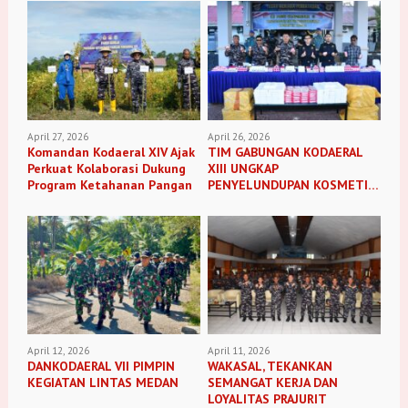
April 27, 2026
April 26, 2026
Komandan Kodaeral XIV Ajak
TIM GABUNGAN KODAERAL
Perkuat Kolaborasi Dukung
XIII UNGKAP
Program Ketahanan Pangan
PENYELUNDUPAN KOSMETIK
ILEGAL
April 12, 2026
April 11, 2026
DANKODAERAL VII PIMPIN
WAKASAL, TEKANKAN
KEGIATAN LINTAS MEDAN
SEMANGAT KERJA DAN
LOYALITAS PRAJURIT