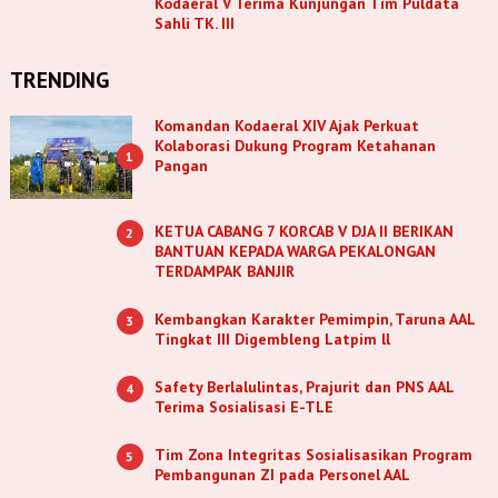
Kodaeral V Terima Kunjungan Tim Puldata
Sahli TK. III
TRENDING
Komandan Kodaeral XIV Ajak Perkuat
Kolaborasi Dukung Program Ketahanan
1
Pangan
KETUA CABANG 7 KORCAB V DJA II BERIKAN
2
BANTUAN KEPADA WARGA PEKALONGAN
TERDAMPAK BANJIR
Kembangkan Karakter Pemimpin, Taruna AAL
3
Tingkat III Digembleng Latpim ll
Safety Berlalulintas, Prajurit dan PNS AAL
4
Terima Sosialisasi E-TLE
Tim Zona Integritas Sosialisasikan Program
5
Pembangunan ZI pada Personel AAL