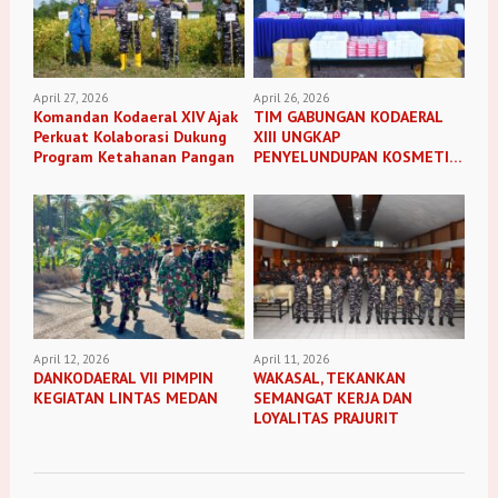
April 27, 2026
April 26, 2026
Komandan Kodaeral XIV Ajak
TIM GABUNGAN KODAERAL
Perkuat Kolaborasi Dukung
XIII UNGKAP
Program Ketahanan Pangan
PENYELUNDUPAN KOSMETIK
ILEGAL
April 12, 2026
April 11, 2026
DANKODAERAL VII PIMPIN
WAKASAL, TEKANKAN
KEGIATAN LINTAS MEDAN
SEMANGAT KERJA DAN
LOYALITAS PRAJURIT