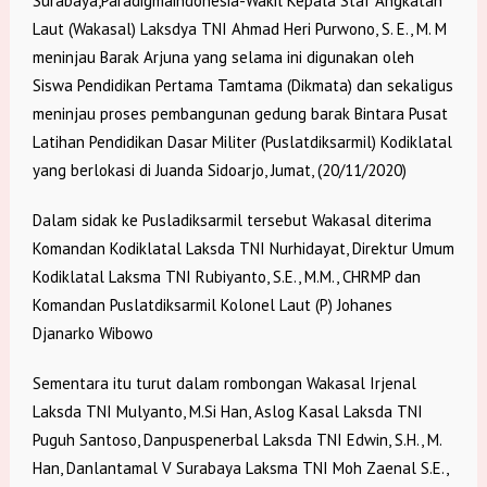
Surabaya,Paradigmaindonesia-Wakil Kepala Staf Angkatan
Laut (Wakasal) Laksdya TNI Ahmad Heri Purwono, S. E., M. M
meninjau Barak Arjuna yang selama ini digunakan oleh
Siswa Pendidikan Pertama Tamtama (Dikmata) dan sekaligus
meninjau proses pembangunan gedung barak Bintara Pusat
Latihan Pendidikan Dasar Militer (Puslatdiksarmil) Kodiklatal
yang berlokasi di Juanda Sidoarjo, Jumat, (20/11/2020)
Dalam sidak ke Pusladiksarmil tersebut Wakasal diterima
Komandan Kodiklatal Laksda TNI Nurhidayat, Direktur Umum
Kodiklatal Laksma TNI Rubiyanto, S.E., M.M., CHRMP dan
Komandan Puslatdiksarmil Kolonel Laut (P) Johanes
Djanarko Wibowo
Sementara itu turut dalam rombongan Wakasal Irjenal
Laksda TNI Mulyanto, M.Si Han, Aslog Kasal Laksda TNI
Puguh Santoso, Danpuspenerbal Laksda TNI Edwin, S.H., M.
Han, Danlantamal V Surabaya Laksma TNI Moh Zaenal S.E.,