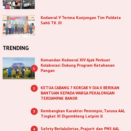
Kodaeral V Terima Kunjungan Tim Puldata
Sahli TK. III
TRENDING
Komandan Kodaeral XIV Ajak Perkuat
Kolaborasi Dukung Program Ketahanan
1
Pangan
KETUA CABANG 7 KORCAB V DJA II BERIKAN
2
BANTUAN KEPADA WARGA PEKALONGAN
TERDAMPAK BANJIR
Kembangkan Karakter Pemimpin, Taruna AAL
3
Tingkat III Digembleng Latpim ll
Safety Berlalulintas, Prajurit dan PNS AAL
4