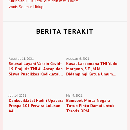
Kurir Sabu 1 Kuintal di tuntut mati, Hakim
vonis Seumur Hidup
BERITA TERAKIT
Agustus 11, 2021
Agustus 6, 2021
Selesai Layani Vaksin Covid-
Kasal Laksamana TNI Yudo
19, Prajurit TNI AL Antap dan
Margono, S.E., M.M.
Siswa Pusdikkes Kodiklatal
Didampingi Ketua Umum
Pembersihan Daerah
Jalasenastri Kunjungi Satdik
Pesapen
1 Kodiklatal Tanjung Uban
Juli 14, 2021
Mei 9, 2021
Dankodiklatal Hadiri Upacara
Bamsoet Minta Negara
Praspa 101 Perwira Lulusan
Tutup Pintu Damai untuk
AAL
Teroris OPM