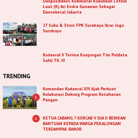
Danpusdikkes Kodiklatal Kukuhkan Letkol
Laut (K) Ari Endra Gunawan Sebagai
Dansekesal Jakarta
27 Suku & Etnis FPK Surabaya Ikrar Jogo
Suroboyo
Kodaeral V Terima Kunjungan Tim Puldata
Sahli TK. III
TRENDING
Komandan Kodaeral XIV Ajak Perkuat
Kolaborasi Dukung Program Ketahanan
1
Pangan
KETUA CABANG 7 KORCAB V DJA II BERIKAN
2
BANTUAN KEPADA WARGA PEKALONGAN
TERDAMPAK BANJIR