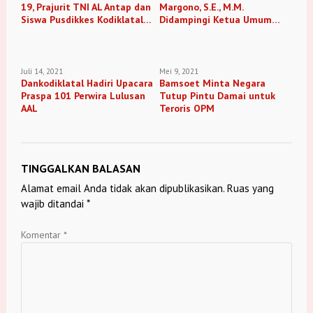
19, Prajurit TNI AL Antap dan
Margono, S.E., M.M.
Siswa Pusdikkes Kodiklatal
Didampingi Ketua Umum
Pembersihan Daerah
Jalasenastri Kunjungi Satdik
Pesapen
1 Kodiklatal Tanjung Uban
Juli 14, 2021
Mei 9, 2021
Dankodiklatal Hadiri Upacara
Bamsoet Minta Negara
Praspa 101 Perwira Lulusan
Tutup Pintu Damai untuk
AAL
Teroris OPM
TINGGALKAN BALASAN
Alamat email Anda tidak akan dipublikasikan.
Ruas yang
wajib ditandai
*
Komentar
*