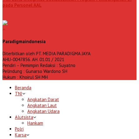
pada Personel AAL
Paradigmaindonesia
Diterbitkan oleh PT. MEDIA PARADIGMA JAYA
AHU-0047856. AH. 01.01 / 2021
Pendiri – Pemimpin Redaksi : Suyatno
Pelindung : Gunarso Wardono SH
Hukum : Khoirul SH MH
Beranda
TNI
Angkatan Darat
Angkatan Laut
Angkatan Udara
Alutsista
Hankam
Polri
Karsa