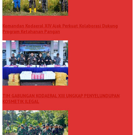
Komandan Kodaeral XIV Ajak Perkuat Kolaborasi Dukung
Program Ketahanan Pangan
TIM GABUNGAN KODAERAL XIII UNGKAP PENYELUNDUPAN
KOSMETIK ILEGAL