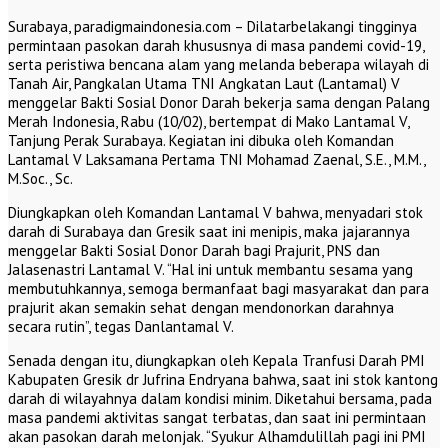
Surabaya, paradigmaindonesia.com – Dilatarbelakangi tingginya
permintaan pasokan darah khususnya di masa pandemi covid-19,
serta peristiwa bencana alam yang melanda beberapa wilayah di
Tanah Air, Pangkalan Utama TNI Angkatan Laut (Lantamal) V
menggelar Bakti Sosial Donor Darah bekerja sama dengan Palang
Merah Indonesia, Rabu (10/02), bertempat di Mako Lantamal V,
Tanjung Perak Surabaya. Kegiatan ini dibuka oleh Komandan
Lantamal V Laksamana Pertama TNI Mohamad Zaenal, S.E., M.M.,
M.Soc., Sc.
Diungkapkan oleh Komandan Lantamal V bahwa, menyadari stok
darah di Surabaya dan Gresik saat ini menipis, maka jajarannya
menggelar Bakti Sosial Donor Darah bagi Prajurit, PNS dan
Jalasenastri Lantamal V. “Hal ini untuk membantu sesama yang
membutuhkannya, semoga bermanfaat bagi masyarakat dan para
prajurit akan semakin sehat dengan mendonorkan darahnya
secara rutin”, tegas Danlantamal V.
Senada dengan itu, diungkapkan oleh Kepala Tranfusi Darah PMI
Kabupaten Gresik dr Jufrina Endryana bahwa, saat ini stok kantong
darah di wilayahnya dalam kondisi minim. Diketahui bersama, pada
masa pandemi aktivitas sangat terbatas, dan saat ini permintaan
akan pasokan darah melonjak. “Syukur Alhamdulillah pagi ini PMI