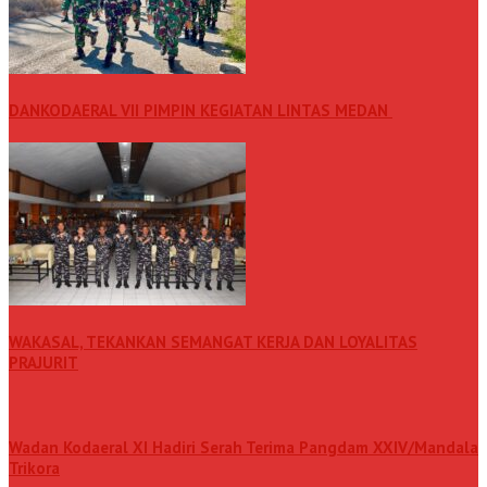
DANKODAERAL VII PIMPIN KEGIATAN LINTAS MEDAN
WAKASAL, TEKANKAN SEMANGAT KERJA DAN LOYALITAS
PRAJURIT
Wadan Kodaeral XI Hadiri Serah Terima Pangdam XXIV/Mandala
Trikora