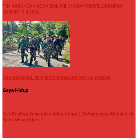
TIM GABUNGAN KODAERAL XIII UNGKAP PENYELUNDUPAN
KOSMETIK ILEGAL
DANKODAERAL VII PIMPIN KEGIATAN LINTAS MEDAN
Gaya Hidup
Exit Briefing Komandan Wing Udara 1 Berlangsung Khidmat di
Mako Wing Udara 1