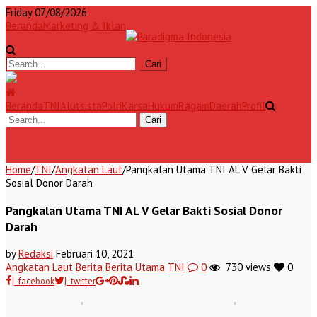
Friday 07/08/2026
Beranda
Marketing & Iklan
Beranda
TNI
Alutsista
Polri
Karsa
Hukum
Ragam
Daerah
Profil
Home
/
TNI
/
Angkatan Laut
/
Pangkalan Utama TNI AL V Gelar Bakti
Sosial Donor Darah
Pangkalan Utama TNI AL V Gelar Bakti Sosial Donor
Darah
by
Redaksi
Februari 10, 2021
Angkatan Laut
Berita
Berita Utama
TNI
0
730 views
0
| facebook
| twitter