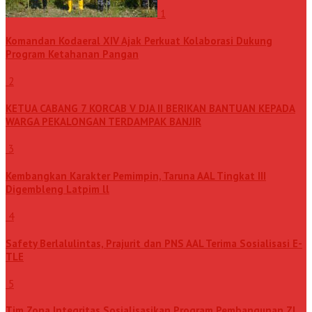
1
Komandan Kodaeral XIV Ajak Perkuat Kolaborasi Dukung
Program Ketahanan Pangan
2
KETUA CABANG 7 KORCAB V DJA II BERIKAN BANTUAN KEPADA
WARGA PEKALONGAN TERDAMPAK BANJIR
3
Kembangkan Karakter Pemimpin, Taruna AAL Tingkat III
Digembleng Latpim ll
4
Safety Berlalulintas, Prajurit dan PNS AAL Terima Sosialisasi E-
TLE
5
Tim Zona Integritas Sosialisasikan Program Pembangunan ZI