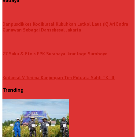
Budaya
Danpusdikkes Kodiklatal Kukuhkan Letkol Laut (K) Ari Endra
Gunawan Sebagai Dansekesal Jakarta
27 Suku & Etnis FPK Surabaya Ikrar Jogo Suroboyo
Kodaeral V Terima Kunjungan Tim Puldata Sahli TK. III
Trending