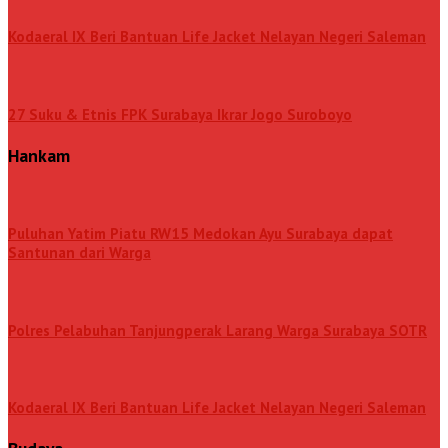
Kodaeral IX Beri Bantuan Life Jacket Nelayan Negeri Saleman
27 Suku & Etnis FPK Surabaya Ikrar Jogo Suroboyo
Hankam
Puluhan Yatim Piatu RW15 Medokan Ayu Surabaya dapat
Santunan dari Warga
Polres Pelabuhan Tanjungperak Larang Warga Surabaya SOTR
Kodaeral IX Beri Bantuan Life Jacket Nelayan Negeri Saleman