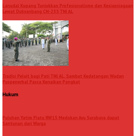
Lanudal Kupang Tunjukkan Profesionalisme dan Kesiapsiagaan
Lewat Dukyanbang CN-235 TNI AL
Tradisi Peluit bagi Pati TNl AL, Sambut Kedatangan Wadan
Puspenerbal Pasca Kenaikan Pangkat
Hukum
Puluhan Yatim Piatu RW15 Medokan Ayu Surabaya dapat
Santunan dari Warga