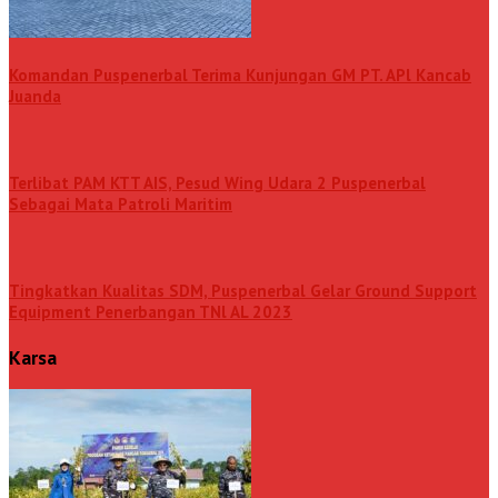
Komandan Puspenerbal Terima Kunjungan GM PT. APl Kancab
Juanda
Terlibat PAM KTT AIS, Pesud Wing Udara 2 Puspenerbal
Sebagai Mata Patroli Maritim
Tingkatkan Kualitas SDM, Puspenerbal Gelar Ground Support
Equipment Penerbangan TNl AL 2023
Karsa