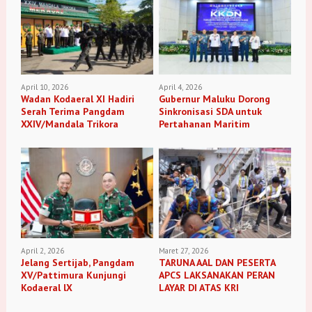
April 10, 2026
April 4, 2026
Wadan Kodaeral XI Hadiri
Gubernur Maluku Dorong
Serah Terima Pangdam
Sinkronisasi SDA untuk
XXIV/Mandala Trikora
Pertahanan Maritim
April 2, 2026
Maret 27, 2026
Jelang Sertijab, Pangdam
TARUNA AAL DAN PESERTA
XV/Pattimura Kunjungi
APCS LAKSANAKAN PERAN
Kodaeral lX
LAYAR DI ATAS KRI